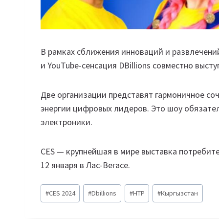
В рамках сближения инноваций и развлечени
и YouTube-сенсация DBillions совместно высту
Две организации представят гармоничное со
энергии цифровых лидеров. Это шоу обязател
электроники.
CES — крупнейшая в мире выставка потребител
12 января в Лас-Вегасе.
Метки
#
CES 2024
#
Dbillions
#
HTP
#
Кыргызстан
записи: