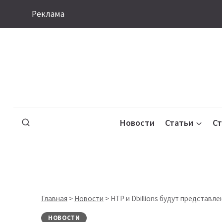
Перейти
Реклама
к
содержимому
Новости
Статьи
С
Главная
>
Новости
>
HTP и Dbillions будут представле
НОВОСТИ