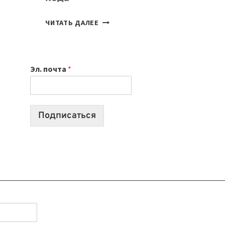
7
ЧИТАТЬ ДАЛЕЕ
ПРИЛОЖЕНИЙ
ДЛЯ
ВАЙБКОДИНГА,
Эл. почта
*
КОТОРЫЕ
ПОМОГАЮТ
СОЗДАВАТЬ
ПРОДУКТЫ
Подписаться
БЕЗ
СЛОЖНОГО
КОДА