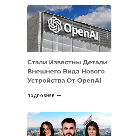
ОПРЕДЕЛЕНЫ
ПРИОРИТЕТНЫЕ
ЗАДАЧИ
ПО
РАЗВИТИЮ
ЭКОСИСТЕМЫ
ИСКУССТВЕННОГО
ИНТЕЛЛЕКТА
Стали Известны Детали
Внешнего Вида Нового
Устройства От OpenAI
СТАЛИ
ПОДРОБНЕЕ
ИЗВЕСТНЫ
ДЕТАЛИ
ВНЕШНЕГО
ВИДА
НОВОГО