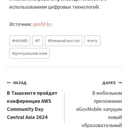
использованием цифровых технологий.
Источник:
profit.kz
Метки
#
HUAWEI
#
IT
#
ближний восток
#
сеть
записи:
#
Центральная азия
Навигация
НАЗАД
ДАЛЕЕ
по
В Ташкенте пройдет
В мобильном
конференция AWS
приложении
записям
Community Day
eGovMobile запущен
Central Asia 2024
новый
образовательный