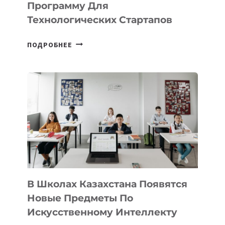
Программу Для
Технологических Стартапов
ОТКРЫТ
ПОДРОБНЕЕ
НАБОР
В
DEAL
VELOCITY
BY
MOST
—
МЕЖДУНАРОДНУЮ
ПРОГРАММУ
ДЛЯ
ТЕХНОЛОГИЧЕСКИХ
В Школах Казахстана Появятся
СТАРТАПОВ
Новые Предметы По
Искусственному Интеллекту