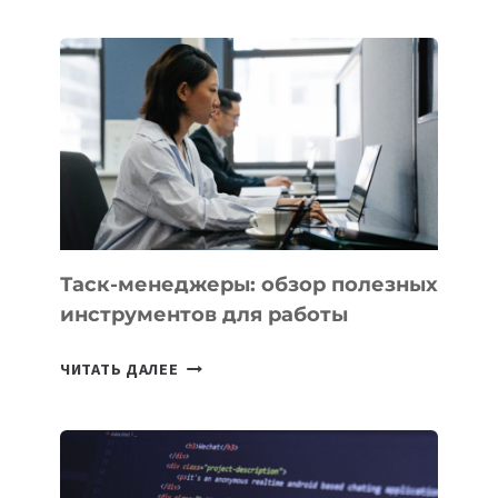
РЕЗИДЕНТОВ
IT
PARK
UZBEKISTAN
РАСШИРИЛАСЬ
ДО
102
СТРАН
Таск-менеджеры: обзор полезных
инструментов для работы
ТАСК-
ЧИТАТЬ ДАЛЕЕ
МЕНЕДЖЕРЫ:
ОБЗОР
ПОЛЕЗНЫХ
ИНСТРУМЕНТОВ