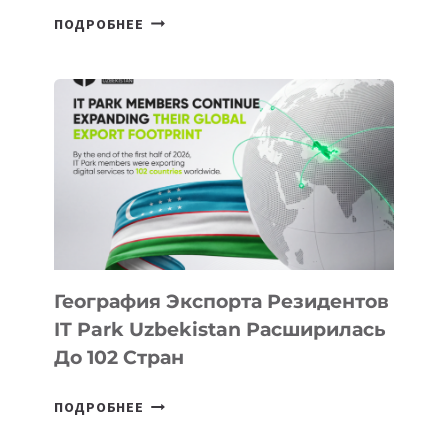
В
ПОДРОБНЕЕ
ШКОЛАХ
КАЗАХСТАНА
ПОЯВЯТСЯ
НОВЫЕ
ПРЕДМЕТЫ
ПО
ИСКУССТВЕННОМУ
ИНТЕЛЛЕКТУ
География Экспорта Резидентов
IT Park Uzbekistan Расширилась
До 102 Стран
ГЕОГРАФИЯ
ПОДРОБНЕЕ
ЭКСПОРТА