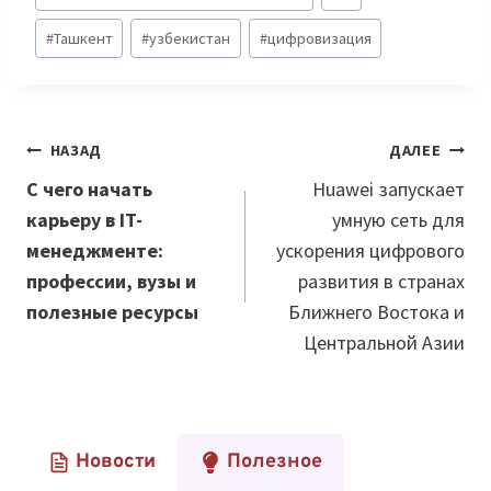
записи:
#
Ташкент
#
узбекистан
#
цифровизация
Навигация
НАЗАД
ДАЛЕЕ
по
С чего начать
Huawei запускает
карьеру в IT-
умную сеть для
записям
менеджменте:
ускорения цифрового
профессии, вузы и
развития в странах
полезные ресурсы
Ближнего Востока и
Центральной Азии
Новости
Полезное