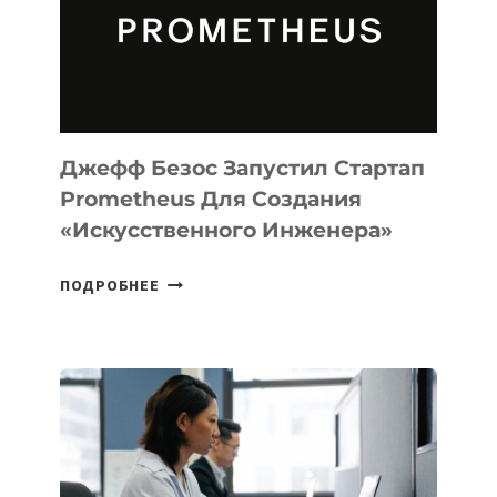
ДЛЯ
ПРОГРАММИРОВАНИЯ
НА
MACOS
И
LINUX
Джефф Безос Запустил Стартап
Prometheus Для Создания
«искусственного Инженера»
ДЖЕФФ
ПОДРОБНЕЕ
БЕЗОС
ЗАПУСТИЛ
СТАРТАП
PROMETHEUS
ДЛЯ
СОЗДАНИЯ
«ИСКУССТВЕННОГО