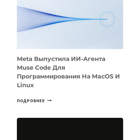
KÖK
BÖRÜ
НА
SIGGRAPH
2026
Meta Выпустила ИИ-Агента
Muse Code Для
Программирования На MacOS И
Linux
META
ПОДРОБНЕЕ
ВЫПУСТИЛА
ИИ-
АГЕНТА
MUSE
CODE