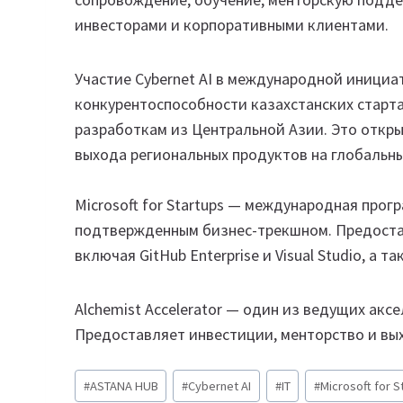
инвесторами и корпоративными клиентами.
Участие Cybernet AI в международной инициа
конкурентоспособности казахстанских старта
разработкам из Центральной Азии. Это откр
выхода региональных продуктов на глобальны
Microsoft for Startups — международная про
подтвержденным бизнес-трекшном. Предостав
включая GitHub Enterprise и Visual Studio, а 
Alchemist Accelerator — один из ведущих акс
Предоставляет инвестиции, менторство и вых
Метки
#
ASTANA HUB
#
Cybernet AI
#
IT
#
Microsoft for S
записи: