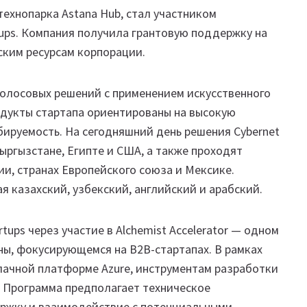
 технопарка Astana Hub, стал участником
tups. Компания получила грантовую поддержку на
ским ресурсам корпорации.
 голосовых решений с применением искусственного
одукты стартапа ориентированы на высокую
ируемость. На сегодняшний день решения Cybernet
Кыргызстане, Египте и США, а также проходят
и, странах Европейского союза и Мексике.
 казахский, узбекский, английский и арабский.
rtups через участие в Alchemist Accelerator — одном
ы, фокусирующемся на B2B-стартапах. В рамках
лачной платформе Azure, инструментам разработки
. Программа предполагает техническое
ержку и взаимодействие с потенциальными