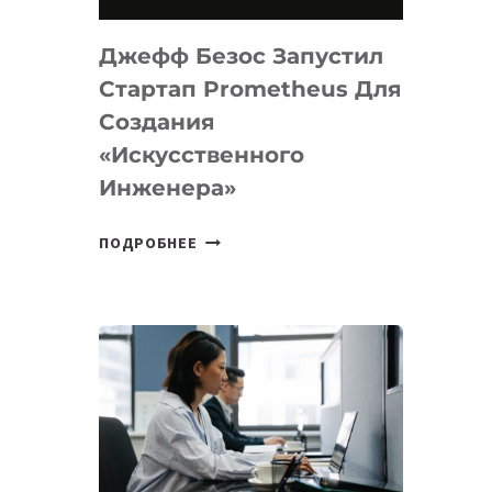
НА
MACOS
Джефф Безос Запустил
И
LINUX
Стартап Prometheus Для
Создания
«искусственного
Инженера»
ДЖЕФФ
ПОДРОБНЕЕ
БЕЗОС
ЗАПУСТИЛ
СТАРТАП
PROMETHEUS
ДЛЯ
СОЗДАНИЯ
«ИСКУССТВЕННОГО
ИНЖЕНЕРА»