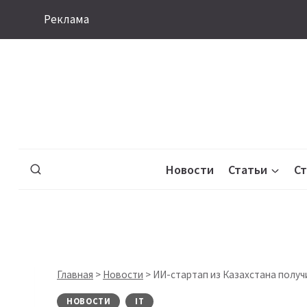
Перейти
Реклама
к
содержимому
Новости
Статьи
С
Главная
>
Новости
>
ИИ-стартап из Казахстана получи
НОВОСТИ
IT