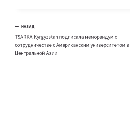
Навигация
НАЗАД
TSARKA Kyrgyzstan подписала меморандум о
по
сотрудничестве с Американским университетом в
записям
Центральной Азии