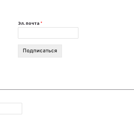
НОУТБУК
ВЫБРАТЬ
К
Эл. почта
*
УЧЕБНОМУ
ГОДУ
2026:
10
Подписаться
ЛУЧШИХ
МОДЕЛЕЙ
ДЛЯ
УЧЕБЫ