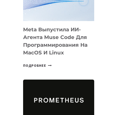
НА
SIGGRAPH
2026
Meta Выпустила ИИ-
Агента Muse Code Для
Программирования На
MacOS И Linux
META
ПОДРОБНЕЕ
ВЫПУСТИЛА
ИИ-
АГЕНТА
MUSE
CODE
ДЛЯ
ПРОГРАММИРОВАНИЯ