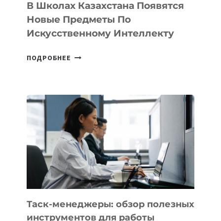
ТЕХНОЛОГИЧЕСКИХ
В Школах Казахстана Появятся
СТАРТАПОВ
Новые Предметы По
Искусственному Интеллекту
В
ПОДРОБНЕЕ
ШКОЛАХ
КАЗАХСТАНА
ПОЯВЯТСЯ
НОВЫЕ
ПРЕДМЕТЫ
ПО
ИСКУССТВЕННОМУ
ИНТЕЛЛЕКТУ
Таск-менеджеры: обзор полезных
инструментов для работы