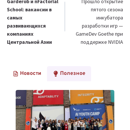
по
Garderob и nFactorial
Прошло открытие
School: вакансии в
пятого сезона
записям
самых
инкубатора
развивающихся
разработки игр —
компаниях
GameDev Goethe при
Центральной Азии
поддержке NVIDIA
Новости
Полезное