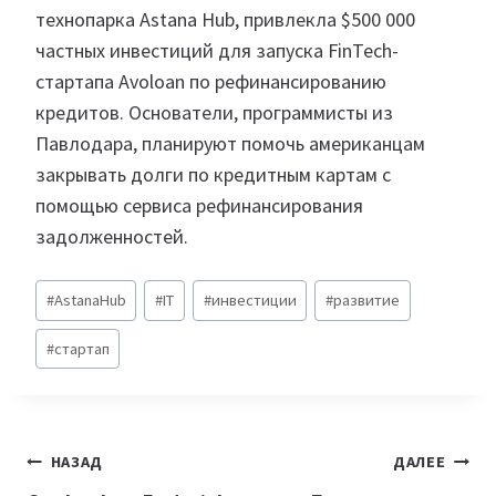
технопарка Astana Hub, привлекла $500 000
частных инвестиций для запуска FinTech-
стартапа Avoloan по рефинансированию
кредитов. Основатели, программисты из
Павлодара, планируют помочь американцам
закрывать долги по кредитным картам с
помощью сервиса рефинансирования
задолженностей.
Метки
#
AstanaHub
#
IT
#
инвестиции
#
развитие
записи:
#
стартап
Навигация
НАЗАД
ДАЛЕЕ