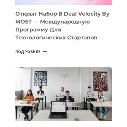
ПОДРОСТКАМ
БИЛЕТ
Открыт Набор В Deal Velocity By
В
MOST — Международную
IT-
Программу Для
ПРЕДПРИНИМАТЕЛЬСТВО
Технологических Стартапов
ОТКРЫТ
ПОДРОБНЕЕ
НАБОР
В
DEAL
VELOCITY
BY
MOST
—
МЕЖДУНАРОДНУЮ
ПРОГРАММУ
ДЛЯ