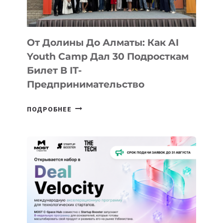
От Долины До Алматы: Как AI
Youth Camp Дал 30 Подросткам
Билет В IT-
Предпринимательство
ОТ
ПОДРОБНЕЕ
ДОЛИНЫ
ДО
АЛМАТЫ:
КАК
AI
YOUTH
CAMP
ДАЛ
30