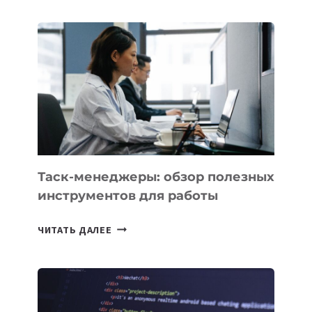
ДЛЯ
БИЗНЕСА:
КАКИЕ
3
ЗАДАЧИ
ЕМУ
МОЖНО
ПОРУЧИТЬ
УЖЕ
СЕГОДНЯ
Таск-менеджеры: обзор полезных
инструментов для работы
ТАСК-
ЧИТАТЬ ДАЛЕЕ
МЕНЕДЖЕРЫ:
ОБЗОР
ПОЛЕЗНЫХ
ИНСТРУМЕНТОВ