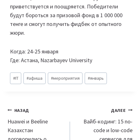
приветствуется и поощряется. Победители
будут бороться за призовой фонд в 1 000 000
тенге и смогут получить фидбек от опытного
жюри.
Когда: 24-25 января
Где: Астана, Nazarbayev University
Метки
#
IT
#
афиша
#
мероприятия
#
январь
записи:
Навигация
НАЗАД
ДАЛЕЕ
по
Huawei и Beeline
Вайб-кодинг: 15 no-
Казахстан
code и low-code
записям
договорились о
сервисов для