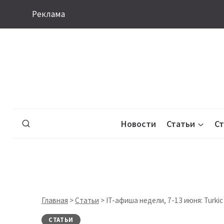
Перейти
Реклама
к
содержимому
Новости
Статьи
С
Главная
>
Статьи
>
IT-афиша недели, 7-13 июня: Turkic
СТАТЬИ