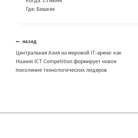
Когда: 15 июня
Где: Бишкек
Навигация
НАЗАД
Центральная Азия на мировой IT-арене: как
по
Huawei ICT Competition формирует новое
записям
поколение технологических лидеров