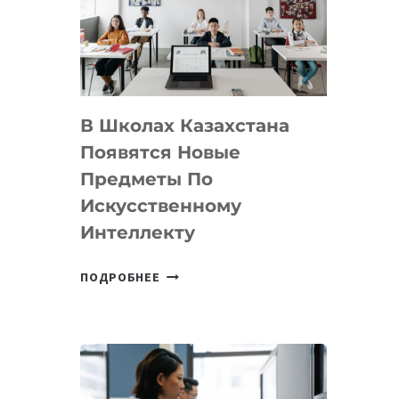
BY
MOST
—
МЕЖДУНАРОДНУЮ
ПРОГРАММУ
В Школах Казахстана
ДЛЯ
ТЕХНОЛОГИЧЕСКИХ
Появятся Новые
СТАРТАПОВ
Предметы По
Искусственному
Интеллекту
В
ПОДРОБНЕЕ
ШКОЛАХ
КАЗАХСТАНА
ПОЯВЯТСЯ
НОВЫЕ
ПРЕДМЕТЫ