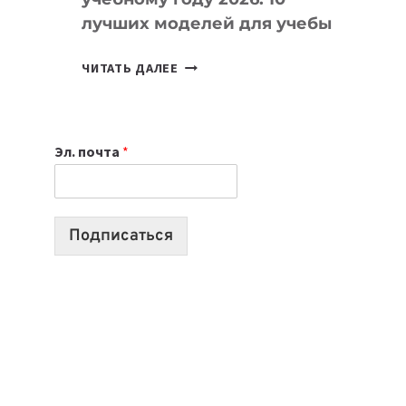
лучших моделей для учебы
КАКОЙ
ЧИТАТЬ ДАЛЕЕ
НОУТБУК
ВЫБРАТЬ
К
Эл. почта
*
УЧЕБНОМУ
ГОДУ
2026:
10
Подписаться
ЛУЧШИХ
МОДЕЛЕЙ
ДЛЯ
УЧЕБЫ