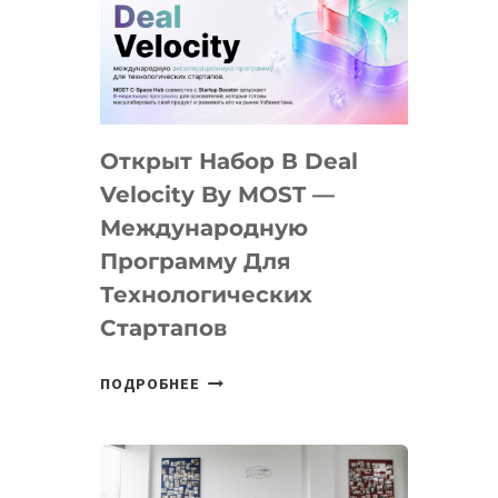
AI
YOUTH
CAMP
ДАЛ
30
Открыт Набор В Deal
ПОДРОСТКАМ
БИЛЕТ
Velocity By MOST —
В
Международную
IT-
Программу Для
ПРЕДПРИНИМАТЕЛЬСТВО
Технологических
Стартапов
ОТКРЫТ
ПОДРОБНЕЕ
НАБОР
В
DEAL
VELOCITY