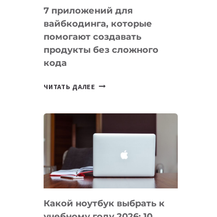
7 приложений для
вайбкодинга, которые
помогают создавать
продукты без сложного
кода
7
ЧИТАТЬ ДАЛЕЕ
ПРИЛОЖЕНИЙ
ДЛЯ
ВАЙБКОДИНГА,
КОТОРЫЕ
ПОМОГАЮТ
СОЗДАВАТЬ
ПРОДУКТЫ
БЕЗ
СЛОЖНОГО
Какой ноутбук выбрать к
КОДА
учебному году 2026: 10