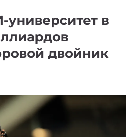
И-университет в
иллиардов
фровой двойник