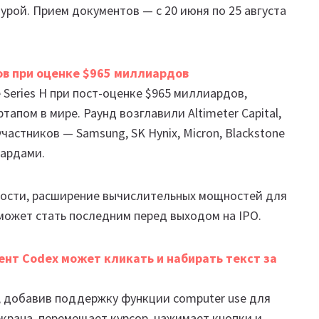
урой. Прием документов — с 20 июня по 25 августа
ов при оценке $965 миллиардов
 Series H при пост-оценке $965 миллиардов,
апом в мире. Раунд возглавили Altimeter Capital,
 участников — Samsung, SK Hynix, Micron, Blackstone
иардами.
ности, расширение вычислительных мощностей для
может стать последним перед выходом на IPO.
ент Codex может кликать и набирать текст за
, добавив поддержку функции computer use для
крана, перемещает курсор, нажимает кнопки и