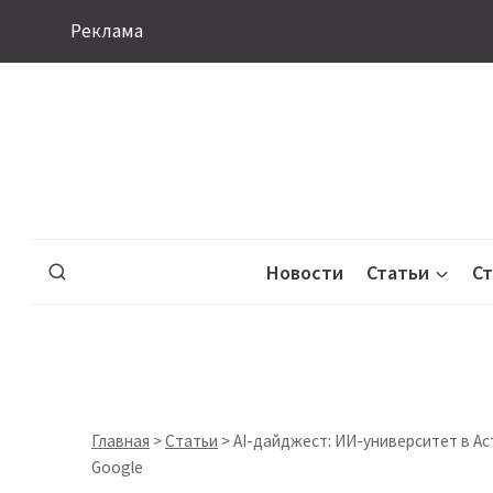
Перейти
Реклама
к
содержимому
Новости
Статьи
С
Главная
>
Статьи
>
AI-дайджест: ИИ-университет в Ас
Google