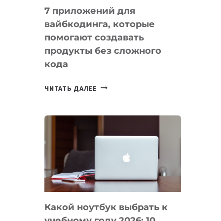
7 приложений для
вайбкодинга, которые
помогают создавать
продукты без сложного
кода
7
ЧИТАТЬ ДАЛЕЕ
ПРИЛОЖЕНИЙ
ДЛЯ
ВАЙБКОДИНГА,
КОТОРЫЕ
ПОМОГАЮТ
СОЗДАВАТЬ
ПРОДУКТЫ
БЕЗ
СЛОЖНОГО
Какой ноутбук выбрать к
КОДА
учебному году 2026: 10