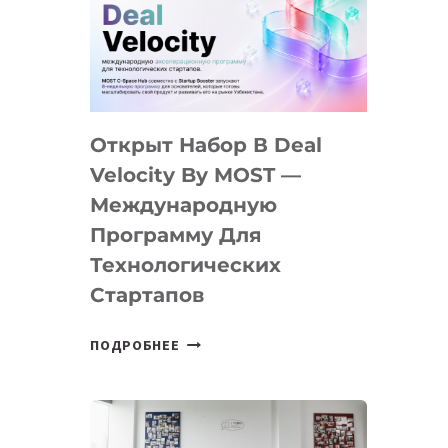
AI
YOUTH
CAMP
ДАЛ
30
Открыт Набор В Deal
ПОДРОСТКАМ
БИЛЕТ
Velocity By MOST —
В
Международную
IT-
Программу Для
ПРЕДПРИНИМАТЕЛЬСТВО
Технологических
Стартапов
ОТКРЫТ
ПОДРОБНЕЕ
НАБОР
В
DEAL
VELOCITY