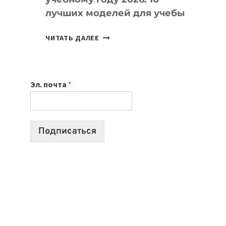
лучших моделей для учебы
КАКОЙ
ЧИТАТЬ ДАЛЕЕ
НОУТБУК
ВЫБРАТЬ
К
Эл. почта
*
УЧЕБНОМУ
ГОДУ
2026:
10
Подписаться
ЛУЧШИХ
МОДЕЛЕЙ
ДЛЯ
УЧЕБЫ