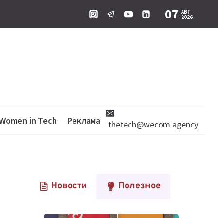
07
АВГ
2026
Women in Tech
Реклама
thetech@wecom.agency
Новости
Полезное