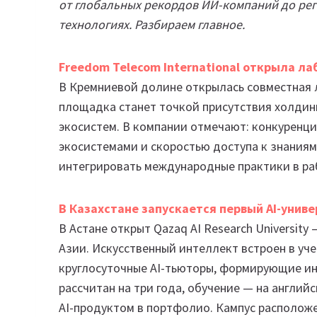
от глобальных рекордов ИИ-компаний до ре
технологиях. Разбираем главное.
Freedom Telecom International открыла л
В Кремниевой долине открылась совместная л
площадка станет точкой присутствия холдин
экосистем. В компании отмечают: конкуренци
экосистемами и скоростью доступа к знаниям
интегрировать международные практики в ра
В Казахстане запускается первый AI-универ
В Астане открыт Qazaq AI Research University
Азии. Искусственный интеллект встроен в уч
круглосуточные AI-тьюторы, формирующие и
рассчитан на три года, обучение — на англий
AI-продуктом в портфолио. Кампус расположе