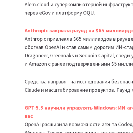
Alem.cloud и суперкомпьютерной инфраструкт
через eGov и платформу OQU.
Anthropic закрыла раунд на $65 миллиард
Anthropic привлекла $65 миллиардов в раунде
обогнав OpenAI и став самым дорогим ИИ-старт
Dragoneer, Greenoaks и Sequoia Capital, среди
и Amazon с ранее подтвержденными $5 милл
Средства направят на исследования безопас
Claude и масштабирование продуктов. Раунд 
GPT-5.5 научили управлять Windows: ИИ-аг
вас
OpenAI расширила возможности агента Codex
Windows. Теперь система видит содержимое э