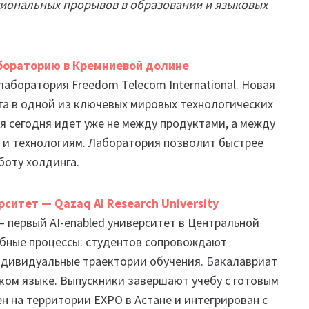
гиональных прорывов в образовании и языковых
абораторию в Кремниевой долине
аборатория Freedom Telecom International. Новая
га в одной из ключевых мировых технологических
я сегодня идет уже не между продуктами, а между
 и технологиям. Лаборатория позволит быстрее
боту холдинга.
ситет — Qazaq AI Research University
 — первый AI-enabled университет в Центральной
ебные процессы: студентов сопровождают
ндивидуальные траектории обучения. Бакалавриат
ском языке. Выпускники завершают учебу с готовым
н на территории EXPO в Астане и интегрирован с