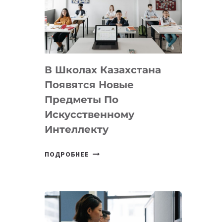
BY
MOST
—
МЕЖДУНАРОДНУЮ
ПРОГРАММУ
В Школах Казахстана
ДЛЯ
ТЕХНОЛОГИЧЕСКИХ
Появятся Новые
СТАРТАПОВ
Предметы По
Искусственному
Интеллекту
В
ПОДРОБНЕЕ
ШКОЛАХ
КАЗАХСТАНА
ПОЯВЯТСЯ
НОВЫЕ
ПРЕДМЕТЫ