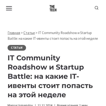
Перейти
к
содержимому
Главная
>
Статьи
>
IT Community Roadshow и Startup
Battle: на какие IT-ивенты стоит попасть на этой неделе
СТАТЬИ
IT Community
Roadshow и Startup
Battle: на какие IT-
ивенты стоит попасть
на этой неделе
Mansur Ismagulov
11.11.2024
Время чтения:
1
мин