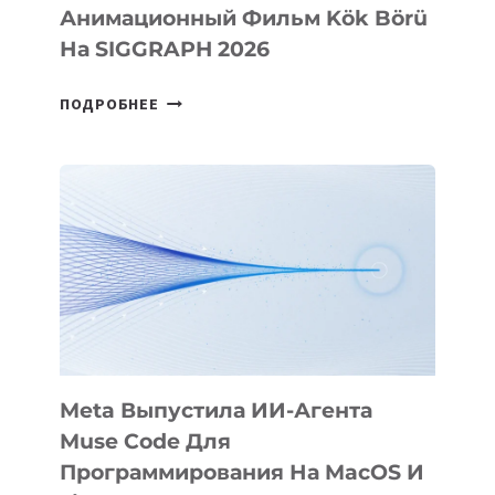
Анимационный Фильм Kök Börü
На SIGGRAPH 2026
HIGGSFIELD
ПОДРОБНЕЕ
ПРЕЗЕНТОВАЛА
АНИМАЦИОННЫЙ
ФИЛЬМ
KÖK
BÖRÜ
НА
SIGGRAPH
2026
Meta Выпустила ИИ-Агента
Muse Code Для
Программирования На MacOS И