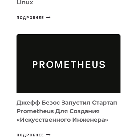
Linux
META
ПОДРОБНЕЕ
ВЫПУСТИЛА
ИИ-
АГЕНТА
MUSE
CODE
ДЛЯ
ПРОГРАММИРОВАНИЯ
НА
MACOS
И
LINUX
Джефф Безос Запустил Стартап
Prometheus Для Создания
«искусственного Инженера»
ДЖЕФФ
ПОДРОБНЕЕ