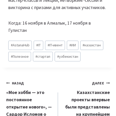
мастер-классы и лекции, нетворкинг-сессии и
викторина с призами для активных участников.
Когда: 16 ноября в Алмалык, 17 ноября в
Гулистан
Метки
#
AstanaHub
#
IT
#
IT-ивент
#
ИИ
#
казахстан
записи:
#
Полезное
#
стартап
#
узбекистан
Навигация
НАЗАД
ДАЛЕЕ
по
«Мое хобби — это
Казахстанские
постоянное
проекты впервые
записям
открытие нового», —
были представлены
Сардор Исломов о
на крупнейшем