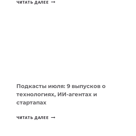
КАКОЙ
ЧИТАТЬ ДАЛЕЕ
НОУТБУК
ВЫБРАТЬ
К
УЧЕБНОМУ
ГОДУ
2026:
10
ЛУЧШИХ
МОДЕЛЕЙ
ДЛЯ
УЧЕБЫ
Подкасты июля: 9 выпусков о
технологиях, ИИ-агентах и
стартапах
ПОДКАСТЫ
ЧИТАТЬ ДАЛЕЕ
ИЮЛЯ:
9