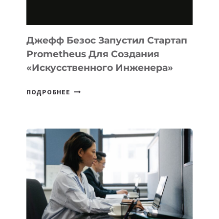
MACOS
И
LINUX
Джефф Безос Запустил Стартап
Prometheus Для Создания
«искусственного Инженера»
ДЖЕФФ
ПОДРОБНЕЕ
БЕЗОС
ЗАПУСТИЛ
СТАРТАП
PROMETHEUS
ДЛЯ
СОЗДАНИЯ
«ИСКУССТВЕННОГО
ИНЖЕНЕРА»