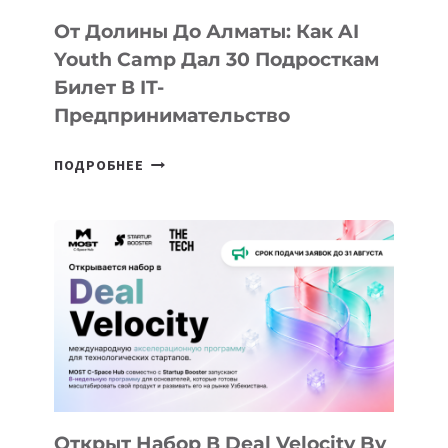
От Долины До Алматы: Как AI
Youth Camp Дал 30 Подросткам
Билет В IT-
Предпринимательство
ОТ
ПОДРОБНЕЕ
ДОЛИНЫ
ДО
АЛМАТЫ:
КАК
AI
YOUTH
CAMP
ДАЛ
30
ПОДРОСТКАМ
БИЛЕТ
Открыт Набор В Deal Velocity By