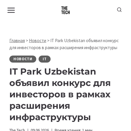
Перейти
к
содержимому
Главная
>
Новости
>
IT Park Uzbekistan объявил конкурс
для инвесторов в рамках расширения инфраструктуры
НОВОСТИ
IT
IT Park Uzbekistan
объявил конкурс для
инвесторов в рамках
расширения
инфраструктуры
The Tech
09.06.2026
Время чтения:
1
мин