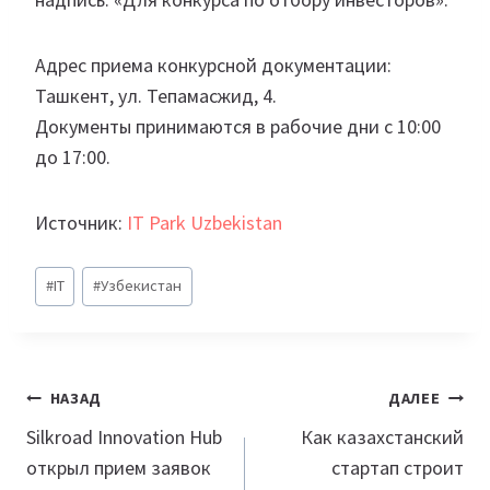
Адрес приема конкурсной документации:
Ташкент, ул. Тепамасжид, 4.
Документы принимаются в рабочие дни с 10:00
до 17:00.
Источник:
IT Park Uzbekistan
Метки
#
IT
#
Узбекистан
записи:
Навигация
НАЗАД
ДАЛЕЕ
по
Silkroad Innovation Hub
Как казахстанский
открыл прием заявок
стартап строит
записям