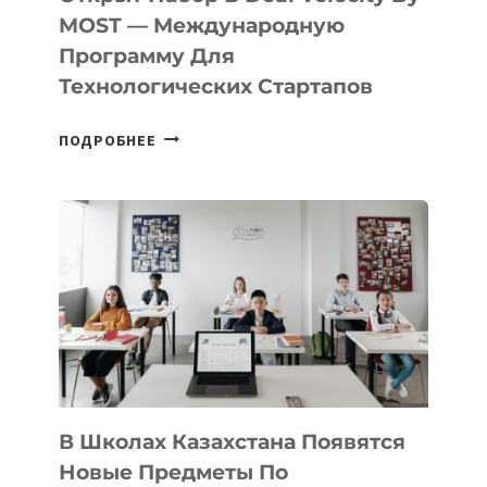
В
MOST — Международную
IT-
Программу Для
ПРЕДПРИНИМАТЕЛЬСТВО
Технологических Стартапов
ОТКРЫТ
ПОДРОБНЕЕ
НАБОР
В
DEAL
VELOCITY
BY
MOST
—
МЕЖДУНАРОДНУЮ
ПРОГРАММУ
ДЛЯ
ТЕХНОЛОГИЧЕСКИХ
В Школах Казахстана Появятся
СТАРТАПОВ
Новые Предметы По