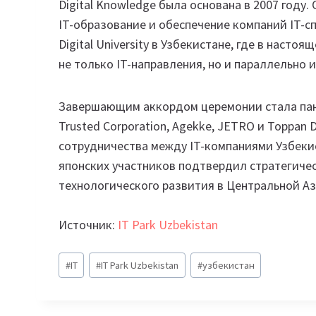
Digital Knowledge была основана в 2007 году.
IT-образование и обеспечение компаний IT-сп
Digital University в Узбекистане, где в наст
не только IT-направления, но и параллельно 
Завершающим аккордом церемонии стала пане
Trusted Corporation, Agekke, JETRO и Toppan 
сотрудничества между IT-компаниями Узбекис
японских участников подтвердил стратегичес
технологического развития в Центральной Аз
Источник:
IT Park Uzbekistan
Метки
#
IT
#
IT Park Uzbekistan
#
узбекистан
записи: