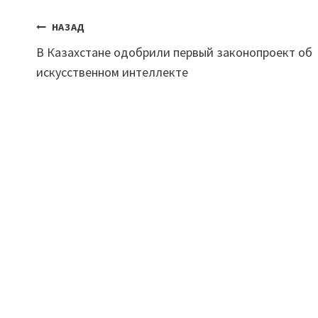
Навигация
НАЗАД
В Казахстане одобрили первый законопроект об
по
искусственном интеллекте
записям