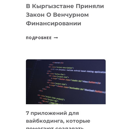
В Кыргызстане Приняли
Закон О Венчурном
Финансировании
В
ПОДРОБНЕЕ
КЫРГЫЗСТАНЕ
ПРИНЯЛИ
ЗАКОН
О
ВЕНЧУРНОМ
ФИНАНСИРОВАНИИ
7 приложений для
вайбкодинга, которые
помогают создавать