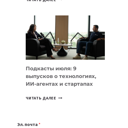
НОУТБУК
ВЫБРАТЬ
К
УЧЕБНОМУ
ГОДУ
2026:
10
ЛУЧШИХ
МОДЕЛЕЙ
Подкасты июля: 9
ДЛЯ
выпусков о технологиях,
УЧЕБЫ
ИИ-агентах и стартапах
ПОДКАСТЫ
ЧИТАТЬ ДАЛЕЕ
ИЮЛЯ:
9
ВЫПУСКОВ
Эл. почта
*
О