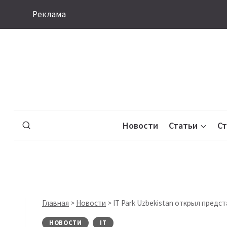
Перейти
Реклама
к
содержимому
Новости
Статьи
С
Главная
>
Новости
>
IT Park Uzbekistan открыл предс
НОВОСТИ
IT