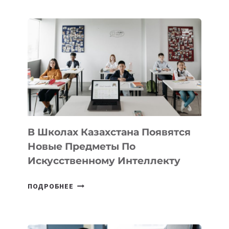
НАБОР
В
DEAL
VELOCITY
BY
MOST
—
МЕЖДУНАРОДНУЮ
ПРОГРАММУ
ДЛЯ
ТЕХНОЛОГИЧЕСКИХ
В Школах Казахстана Появятся
СТАРТАПОВ
Новые Предметы По
Искусственному Интеллекту
В
ПОДРОБНЕЕ
ШКОЛАХ
КАЗАХСТАНА
ПОЯВЯТСЯ