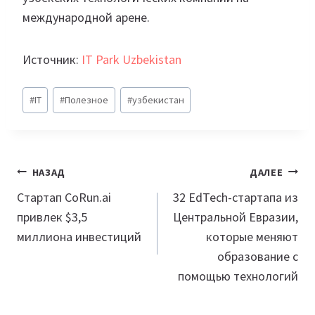
международной арене.
Источник:
IT Park Uzbekistan
Метки
#
IT
#
Полезное
#
узбекистан
записи:
Навигация
НАЗАД
ДАЛЕЕ
по
Стартап CoRun.ai
32 EdTech-стартапа из
привлек $3,5
Центральной Евразии,
записям
миллиона инвестиций
которые меняют
образование с
помощью технологий