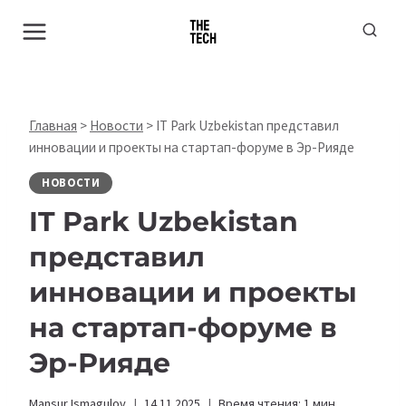
Перейти
к
содержимому
Главная
>
Новости
>
IT Park Uzbekistan представил
инновации и проекты на стартап-форуме в Эр-Рияде
НОВОСТИ
IT Park Uzbekistan
представил
инновации и проекты
на стартап-форуме в
Эр-Рияде
Mansur Ismagulov
14.11.2025
Время чтения:
1
мин