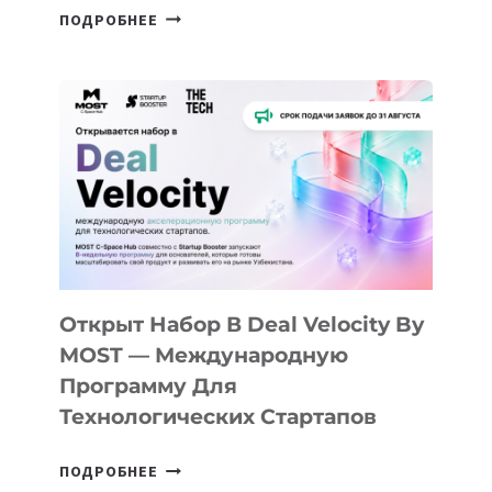
ОТ
ПОДРОБНЕЕ
ДОЛИНЫ
ДО
АЛМАТЫ:
КАК
AI
YOUTH
CAMP
ДАЛ
30
ПОДРОСТКАМ
БИЛЕТ
Открыт Набор В Deal Velocity By
В
MOST — Международную
IT-
Программу Для
ПРЕДПРИНИМАТЕЛЬСТВО
Технологических Стартапов
ОТКРЫТ
ПОДРОБНЕЕ