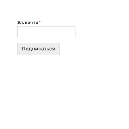
НОУТБУК
ВЫБРАТЬ
К
Эл. почта
*
УЧЕБНОМУ
ГОДУ
2026:
10
Подписаться
ЛУЧШИХ
МОДЕЛЕЙ
ДЛЯ
УЧЕБЫ