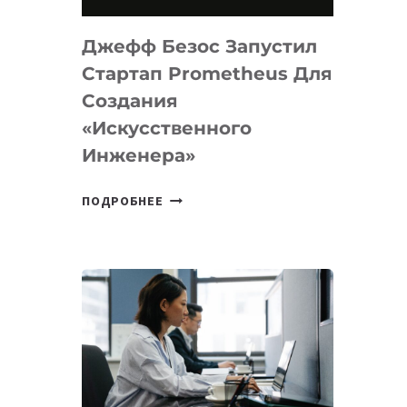
НА
MACOS
Джефф Безос Запустил
И
LINUX
Стартап Prometheus Для
Создания
«искусственного
Инженера»
ДЖЕФФ
ПОДРОБНЕЕ
БЕЗОС
ЗАПУСТИЛ
СТАРТАП
PROMETHEUS
ДЛЯ
СОЗДАНИЯ
«ИСКУССТВЕННОГО
ИНЖЕНЕРА»