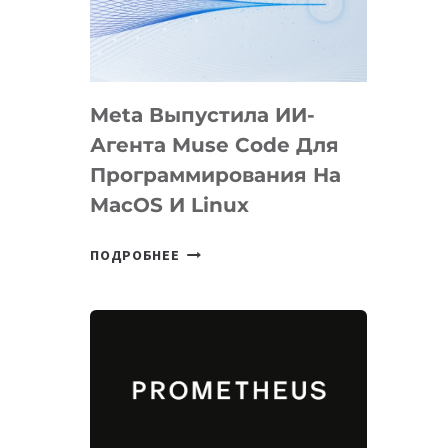
НА
SIGGRAPH
2026
Meta Выпустила ИИ-
Агента Muse Code Для
Программирования На
MacOS И Linux
META
ПОДРОБНЕЕ
ВЫПУСТИЛА
ИИ-
АГЕНТА
MUSE
CODE
ДЛЯ
ПРОГРАММИРОВАНИЯ