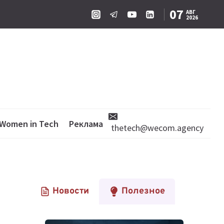
07
АВГ
2026
Women in Tech
Реклама
thetech@wecom.agency
Новости
Полезное