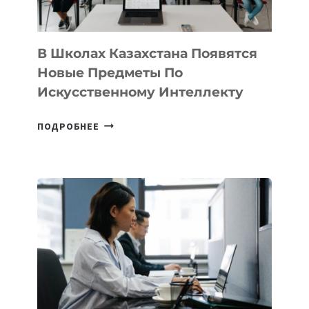
ПРОГРАММУ
ДЛЯ
ТЕХНОЛОГИЧЕСКИХ
В Школах Казахстана Появятся
СТАРТАПОВ
Новые Предметы По
Искусственному Интеллекту
В
ПОДРОБНЕЕ
ШКОЛАХ
КАЗАХСТАНА
ПОЯВЯТСЯ
НОВЫЕ
ПРЕДМЕТЫ
ПО
ИСКУССТВЕННОМУ
ИНТЕЛЛЕКТУ