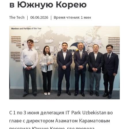
в Южную Корею
The Tech
06.06.2026
Время чтения:
1
мин
С 1 по 3 июня делегация IT Park Uzbekistan во
главе с директором Азаматом Караматовым
посетила Южную Корею, где провела