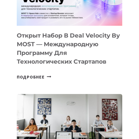
CAMP
ДАЛ
30
ПОДРОСТКАМ
БИЛЕТ
Открыт Набор В Deal Velocity By
В
MOST — Международную
IT-
Программу Для
ПРЕДПРИНИМАТЕЛЬСТВО
Технологических Стартапов
ОТКРЫТ
ПОДРОБНЕЕ
НАБОР
В
DEAL
VELOCITY
BY
MOST
—
МЕЖДУНАРОДНУЮ