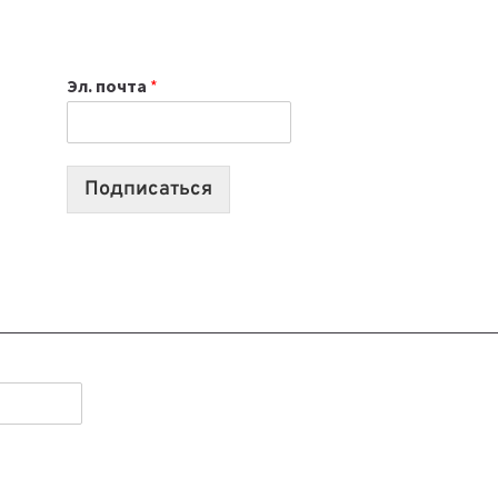
НОУТБУК
ВЫБРАТЬ
К
Эл. почта
*
УЧЕБНОМУ
ГОДУ
2026:
10
Подписаться
ЛУЧШИХ
МОДЕЛЕЙ
ДЛЯ
УЧЕБЫ