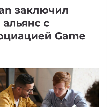
tan заключил
 альянс с
социацией Game