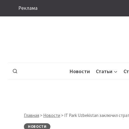
Перейти
Реклама
к
содержимому
Новости
Статьи
С
Главная
>
Новости
>
IT Park Uzbekistan заключил стр
НОВОСТИ