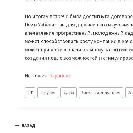
По итогам встречи была достигнута договор
Dev в Узбекистан для дальнейшего изучения 
впечатление прогрессивный, молодежный кад
может способствовать росту компании в каче
может привести к значительному развитию иг
создания новых возможностей и стимулирова
Источник:
it-park.uz
Метки
#
IT
#
грузия
#
игра
#
игровая индустрия
#
с
записи:
Навигация
НАЗАД