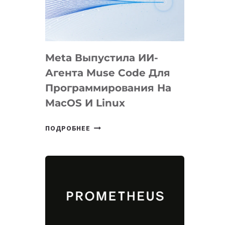
НА
SIGGRAPH
2026
Meta Выпустила ИИ-
Агента Muse Code Для
Программирования На
MacOS И Linux
META
ПОДРОБНЕЕ
ВЫПУСТИЛА
ИИ-
АГЕНТА
MUSE
CODE
ДЛЯ
ПРОГРАММИРОВАНИЯ