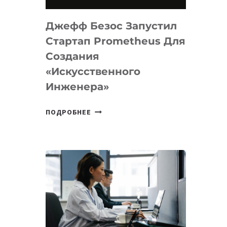
НА
MACOS
Джефф Безос Запустил
И
LINUX
Стартап Prometheus Для
Создания
«искусственного
Инженера»
ДЖЕФФ
ПОДРОБНЕЕ
БЕЗОС
ЗАПУСТИЛ
СТАРТАП
PROMETHEUS
ДЛЯ
СОЗДАНИЯ
«ИСКУССТВЕННОГО
ИНЖЕНЕРА»