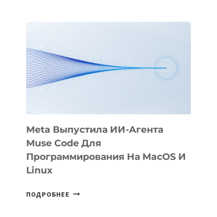
ПРЕЗЕНТОВАЛА
АНИМАЦИОННЫЙ
ФИЛЬМ
KÖK
BÖRÜ
НА
SIGGRAPH
2026
Meta Выпустила ИИ-Агента
Muse Code Для
Программирования На MacOS И
Linux
META
ПОДРОБНЕЕ
ВЫПУСТИЛА
ИИ-