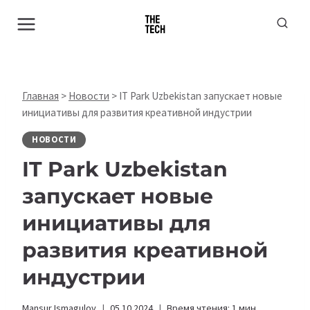
Перейти
к
содержимому
Главная
>
Новости
>
IT Park Uzbekistan запускает новые
инициативы для развития креативной индустрии
НОВОСТИ
IT Park Uzbekistan
запускает новые
инициативы для
развития креативной
индустрии
Mansur Ismagulov
05.10.2024
Время чтения:
1
мин