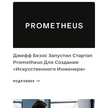
АГЕНТА
MUSE
CODE
ДЛЯ
ПРОГРАММИРОВАНИЯ
НА
MACOS
И
LINUX
Джефф Безос Запустил Стартап
Prometheus Для Создания
«искусственного Инженера»
ДЖЕФФ
ПОДРОБНЕЕ
БЕЗОС
ЗАПУСТИЛ
СТАРТАП
PROMETHEUS