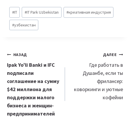
Метки
#
IT
#
IT Park Uzbekistan
#
креативная индустрия
записи:
#
узбекистан
Навигация
НАЗАД
ДАЛЕЕ
по
Ipak Yo’li Banki и IFC
Где работать в
подписали
Душанбе, если ты
записям
соглашение на сумму
фрилансер:
$42 миллиона для
коворкинги и уютные
поддержки малого
кофейни
бизнеса и женщин-
предпринимателей