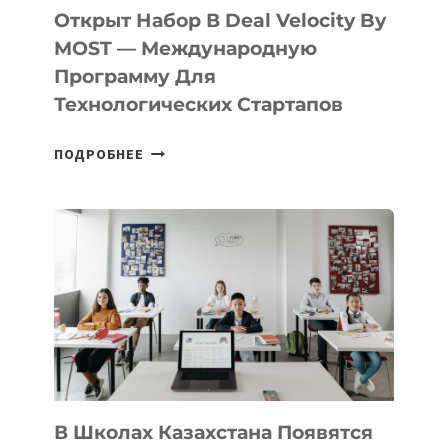
БИЛЕТ
Открыт Набор В Deal Velocity By
В
MOST — Международную
IT-
Программу Для
ПРЕДПРИНИМАТЕЛЬСТВО
Технологических Стартапов
ОТКРЫТ
ПОДРОБНЕЕ
НАБОР
В
DEAL
VELOCITY
BY
MOST
—
МЕЖДУНАРОДНУЮ
ПРОГРАММУ
ДЛЯ
ТЕХНОЛОГИЧЕСКИХ
В Школах Казахстана Появятся