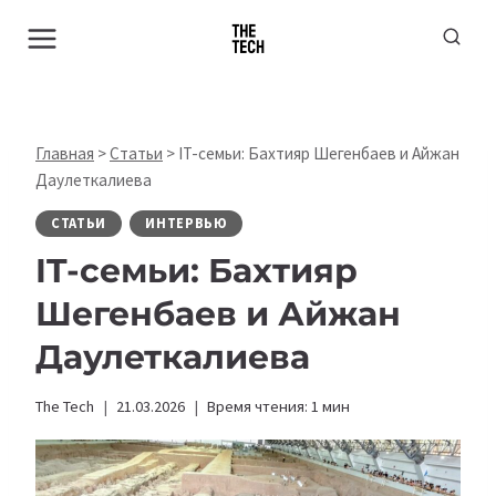
Перейти
к
содержимому
Главная
>
Статьи
>
IT-семьи: Бахтияр Шегенбаев и Айжан
Даулеткалиева
СТАТЬИ
ИНТЕРВЬЮ
IT-семьи: Бахтияр
Шегенбаев и Айжан
Даулеткалиева
The Tech
21.03.2026
Время чтения:
1
мин