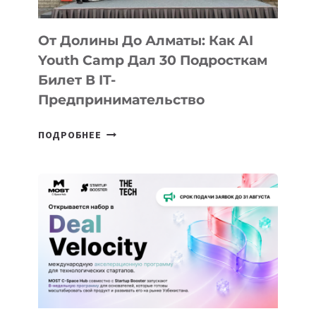
От Долины До Алматы: Как AI
Youth Camp Дал 30 Подросткам
Билет В IT-
Предпринимательство
ОТ
ПОДРОБНЕЕ
ДОЛИНЫ
ДО
АЛМАТЫ:
КАК
AI
YOUTH
CAMP
ДАЛ
30
ПОДРОСТКАМ