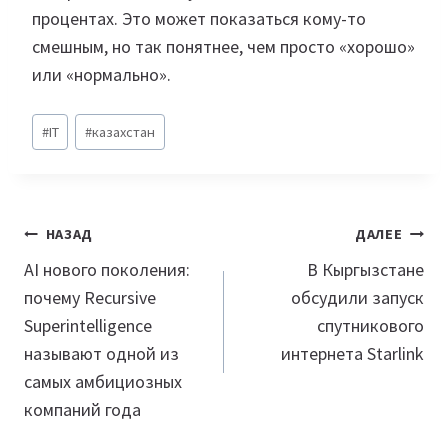
процентах. Это может показаться кому-то
смешным, но так понятнее, чем просто «хорошо»
или «нормально».
Метки
#
IT
#
казахстан
записи:
Навигация
НАЗАД
ДАЛЕЕ
по
AI нового поколения:
В Кыргызстане
почему Recursive
обсудили запуск
записям
Superintelligence
спутникового
называют одной из
интернета Starlink
самых амбициозных
компаний года