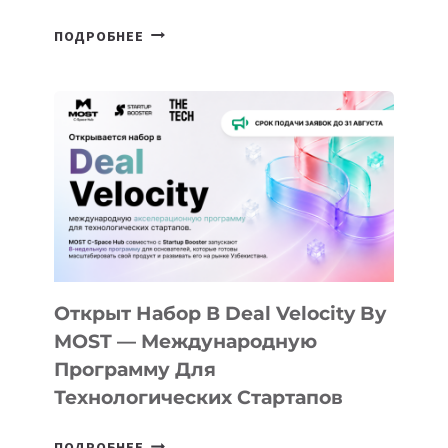
ОТ
ПОДРОБНЕЕ
ДОЛИНЫ
ДО
АЛМАТЫ:
КАК
AI
YOUTH
CAMP
ДАЛ
30
ПОДРОСТКАМ
БИЛЕТ
Открыт Набор В Deal Velocity By
В
MOST — Международную
IT-
Программу Для
ПРЕДПРИНИМАТЕЛЬСТВО
Технологических Стартапов
ОТКРЫТ
ПОДРОБНЕЕ