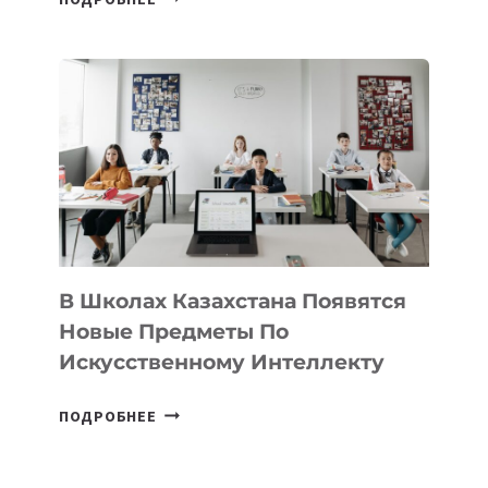
НАБОР
В
DEAL
VELOCITY
BY
MOST
—
МЕЖДУНАРОДНУЮ
ПРОГРАММУ
ДЛЯ
ТЕХНОЛОГИЧЕСКИХ
В Школах Казахстана Появятся
СТАРТАПОВ
Новые Предметы По
Искусственному Интеллекту
В
ПОДРОБНЕЕ
ШКОЛАХ
КАЗАХСТАНА