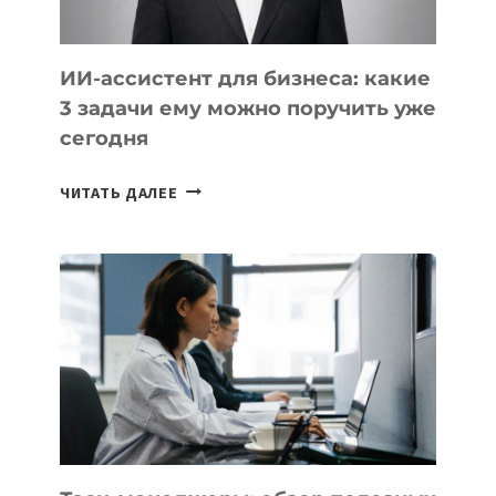
ИИ-ассистент для бизнеса: какие
3 задачи ему можно поручить уже
сегодня
ИИ-
ЧИТАТЬ ДАЛЕЕ
АССИСТЕНТ
ДЛЯ
БИЗНЕСА:
КАКИЕ
3
ЗАДАЧИ
ЕМУ
МОЖНО
ПОРУЧИТЬ
УЖЕ
СЕГОДНЯ