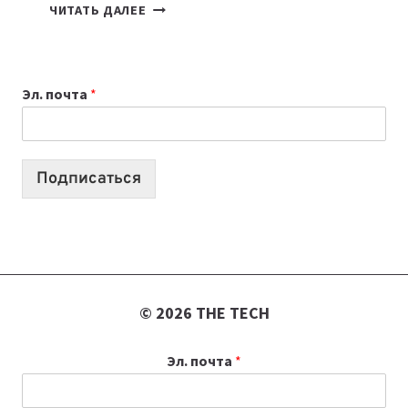
7
ЧИТАТЬ ДАЛЕЕ
ПРИЛОЖЕНИЙ
ДЛЯ
ВАЙБКОДИНГА,
Эл. почта
*
КОТОРЫЕ
ПОМОГАЮТ
СОЗДАВАТЬ
ПРОДУКТЫ
Подписаться
БЕЗ
СЛОЖНОГО
КОДА
© 2026 THE TECH
Эл. почта
*