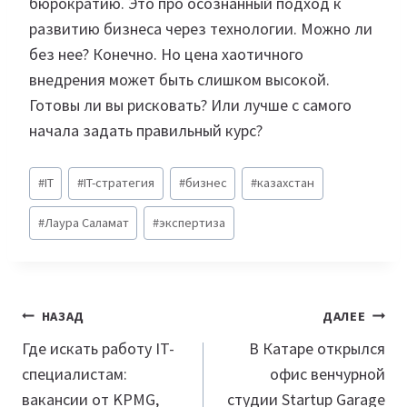
бюрократию. Это про осознанный подход к
развитию бизнеса через технологии. Можно ли
без нее? Конечно. Но цена хаотичного
внедрения может быть слишком высокой.
Готовы ли вы рисковать? Или лучше с самого
начала задать правильный курс?
Метки
#
IT
#
IT-стратегия
#
бизнес
#
казахстан
записи:
#
Лаура Саламат
#
экспертиза
Навигация
НАЗАД
ДАЛЕЕ
по
Где искать работу IT-
В Катаре открылся
специалистам:
офис венчурной
записям
вакансии от KPMG,
студии Startup Garage