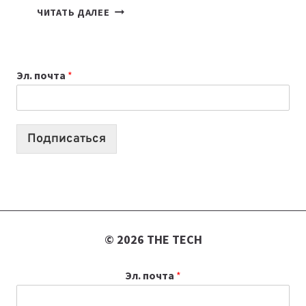
КАКОЙ
ЧИТАТЬ ДАЛЕЕ
НОУТБУК
ВЫБРАТЬ
К
Эл. почта
*
УЧЕБНОМУ
ГОДУ
2026:
10
Подписаться
ЛУЧШИХ
МОДЕЛЕЙ
ДЛЯ
УЧЕБЫ
© 2026 THE TECH
Эл. почта
*