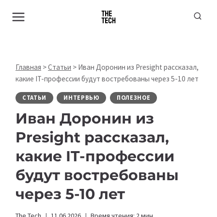
Перейти
к
содержимому
Главная
>
Статьи
>
Иван Доронин из Presight рассказал,
какие IT-профессии будут востребованы через 5-10 лет
СТАТЬИ
ИНТЕРВЬЮ
ПОЛЕЗНОЕ
Иван Доронин из
Presight рассказал,
какие IT-профессии
будут востребованы
через 5-10 лет
The Tech
11.06.2026
Время чтения:
2
мин