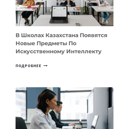
—
МЕЖДУНАРОДНУЮ
ПРОГРАММУ
ДЛЯ
ТЕХНОЛОГИЧЕСКИХ
В Школах Казахстана Появятся
СТАРТАПОВ
Новые Предметы По
Искусственному Интеллекту
В
ПОДРОБНЕЕ
ШКОЛАХ
КАЗАХСТАНА
ПОЯВЯТСЯ
НОВЫЕ
ПРЕДМЕТЫ
ПО
ИСКУССТВЕННОМУ
ИНТЕЛЛЕКТУ