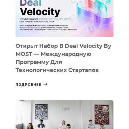
AI
YOUTH
CAMP
ДАЛ
30
ПОДРОСТКАМ
БИЛЕТ
Открыт Набор В Deal Velocity By
В
MOST — Международную
IT-
Программу Для
ПРЕДПРИНИМАТЕЛЬСТВО
Технологических Стартапов
ОТКРЫТ
ПОДРОБНЕЕ
НАБОР
В
DEAL
VELOCITY
BY
MOST