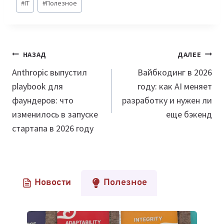
#
IT
#
Полезное
записи:
Навигация
НАЗАД
ДАЛЕЕ
по
Anthropic выпустил
Вайбкодинг в 2026
playbook для
году: как AI меняет
записям
фаундеров: что
разработку и нужен ли
изменилось в запуске
еще бэкенд
стартапа в 2026 году
Новости
Полезное