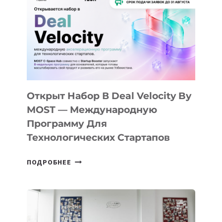
КАК
AI
YOUTH
CAMP
ДАЛ
30
ПОДРОСТКАМ
БИЛЕТ
Открыт Набор В Deal Velocity By
В
MOST — Международную
IT-
Программу Для
ПРЕДПРИНИМАТЕЛЬСТВО
Технологических Стартапов
ОТКРЫТ
ПОДРОБНЕЕ
НАБОР
В
DEAL
VELOCITY
BY