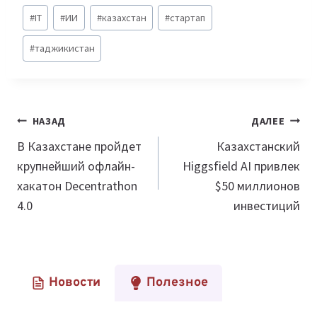
Метки
#
IT
#
ИИ
#
казахстан
#
стартап
записи:
#
таджикистан
Навигация
НАЗАД
ДАЛЕЕ
по
В Казахстане пройдет
Казахстанский
крупнейший офлайн-
Higgsfield AI привлек
записям
хакатон Decentrathon
$50 миллионов
4.0
инвестиций
Новости
Полезное