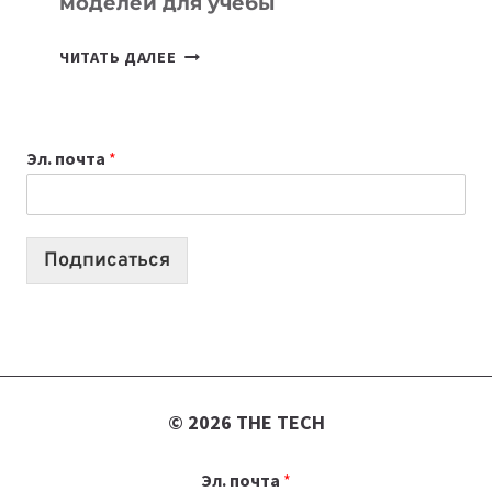
моделей для учебы
КАКОЙ
ЧИТАТЬ ДАЛЕЕ
НОУТБУК
ВЫБРАТЬ
К
Эл. почта
*
УЧЕБНОМУ
ГОДУ
2026:
10
Подписаться
ЛУЧШИХ
МОДЕЛЕЙ
ДЛЯ
УЧЕБЫ
© 2026 THE TECH
Эл. почта
*