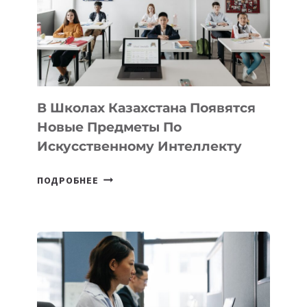
MOST
—
МЕЖДУНАРОДНУЮ
ПРОГРАММУ
ДЛЯ
ТЕХНОЛОГИЧЕСКИХ
В Школах Казахстана Появятся
СТАРТАПОВ
Новые Предметы По
Искусственному Интеллекту
В
ПОДРОБНЕЕ
ШКОЛАХ
КАЗАХСТАНА
ПОЯВЯТСЯ
НОВЫЕ
ПРЕДМЕТЫ
ПО
ИСКУССТВЕННОМУ