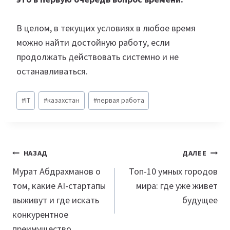
В целом, в текущих условиях в любое время
можно найти достойную работу, если
продолжать действовать системно и не
останавливаться.
Метки
#
IT
#
казахстан
#
первая работа
записи:
Навигация
НАЗАД
ДАЛЕЕ
по
Мурат Абдрахманов о
Топ-10 умных городов
том, какие AI-стартапы
мира: где уже живет
записям
выживут и где искать
будущее
конкурентное
преимущество