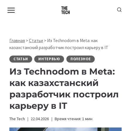
Перейти
к
содержимому
Главная
>
Статьи
>
Из Technodom в Meta: как
казахстанский разработчик построил карьеру в IT
СТАТЬИ
ИНТЕРВЬЮ
ПОЛЕЗНОЕ
Из Technodom в Meta:
как казахстанский
разработчик построил
карьеру в IT
The Tech
22.04.2026
Время чтения:
1
мин