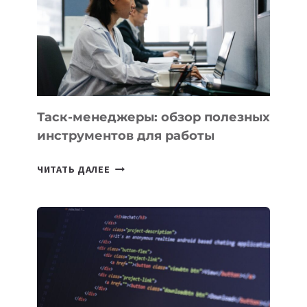
3
ЗАДАЧИ
ЕМУ
МОЖНО
ПОРУЧИТЬ
УЖЕ
СЕГОДНЯ
Таск-менеджеры: обзор полезных
инструментов для работы
ТАСК-
ЧИТАТЬ ДАЛЕЕ
МЕНЕДЖЕРЫ:
ОБЗОР
ПОЛЕЗНЫХ
ИНСТРУМЕНТОВ
ДЛЯ
РАБОТЫ