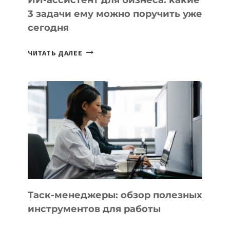
3 задачи ему можно поручить уже
сегодня
ИИ-
ЧИТАТЬ ДАЛЕЕ
АССИСТЕНТ
ДЛЯ
БИЗНЕСА:
КАКИЕ
3
ЗАДАЧИ
ЕМУ
МОЖНО
ПОРУЧИТЬ
УЖЕ
СЕГОДНЯ
Таск-менеджеры: обзор полезных
инструментов для работы