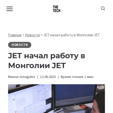
Перейти
к
содержимому
Главная
>
Новости
>
JET начал работу в Монголии JET
НОВОСТИ
JET начал работу в
Монголии JET
Mansur Ismagulov
12.06.2023
Время чтения:
1
мин