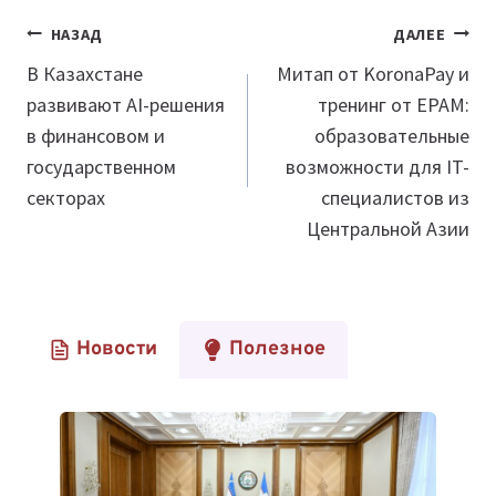
Навигация
НАЗАД
ДАЛЕЕ
по
В Казахстане
Митап от KoronaPay и
развивают AI-решения
тренинг от EPAM:
записям
в финансовом и
образовательные
государственном
возможности для IT-
секторах
специалистов из
Центральной Азии
Новости
Полезное