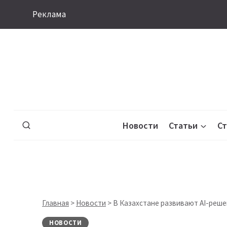
Перейти
Реклама
к
содержимому
Новости
Статьи
С
Главная
>
Новости
>
В Казахстане развивают AI-реше
НОВОСТИ