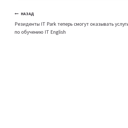
Навигация
НАЗАД
Резиденты IT Park теперь смогут оказывать услуг
по
по обучению IT English
записям