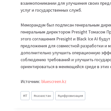
взаимопонимании для улучшения своих пред
услуг и государственных служб.
Меморандум был подписан генеральным дирек
генеральным директором Presight Томасом Пр
этого соглашения Presight и Black Ice AI буд
предложения для совместной разработки и м
дополнительно улучшить операционную эффек
соблюдению требований и улучшить государс
ориентироваться в меняющейся среде в этих 
Источник:
bluescreen.kz
Метки
#
IT
#
казахстан
#
цифровизация
записи: