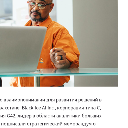
м о взаимопонимании для развития решений в
стане. Black Ice AI Inc., корпорация типа C,
ния G42, лидер в области аналитики больших
, подписали стратегический меморандум о