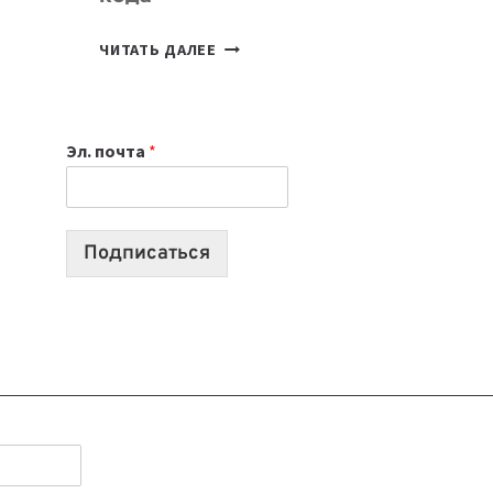
7
ЧИТАТЬ ДАЛЕЕ
ПРИЛОЖЕНИЙ
ДЛЯ
ВАЙБКОДИНГА,
Эл. почта
*
КОТОРЫЕ
ПОМОГАЮТ
СОЗДАВАТЬ
ПРОДУКТЫ
Подписаться
БЕЗ
СЛОЖНОГО
КОДА