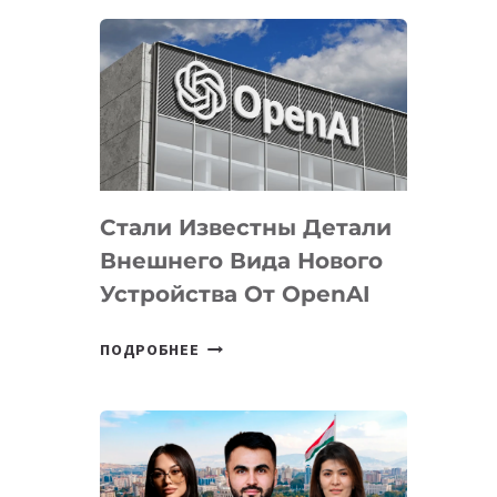
ОПРЕДЕЛЕНЫ
ПРИОРИТЕТНЫЕ
ЗАДАЧИ
ПО
РАЗВИТИЮ
ЭКОСИСТЕМЫ
ИСКУССТВЕННОГО
ИНТЕЛЛЕКТА
Стали Известны Детали
Внешнего Вида Нового
Устройства От OpenAI
СТАЛИ
ПОДРОБНЕЕ
ИЗВЕСТНЫ
ДЕТАЛИ
ВНЕШНЕГО
ВИДА
НОВОГО