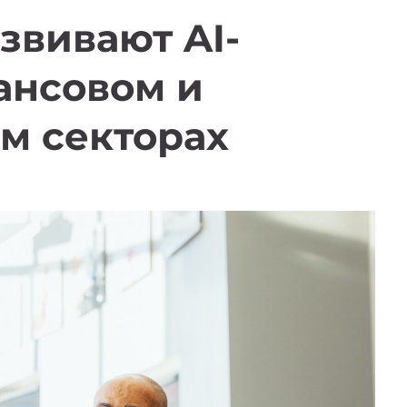
звивают AI-
ансовом и
ом секторах