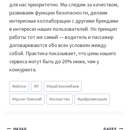
для нас приоритетно. Мы следим за качеством,
развиваем функции безопасности, делаем
интересные коллаборации с другими брендами
в интересах наших пользователей. Но принцип
работы тот же самый — водитель и пассажир
договариваются обо всех условиях между
собой. Практика показывает, что цены нашего
сервиса могут быть до 20% ниже, чем у
конкурента.
Метки
#
inDrive
#
IT
#
Арай Бекембаев
записи:
#
Арсен Томский
#
казахстан
#
цифровизация
Навигация
НАЗАД
ДАЛЕЕ