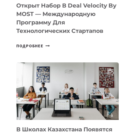
БИЛЕТ
Открыт Набор В Deal Velocity By
В
MOST — Международную
IT-
Программу Для
ПРЕДПРИНИМАТЕЛЬСТВО
Технологических Стартапов
ОТКРЫТ
ПОДРОБНЕЕ
НАБОР
В
DEAL
VELOCITY
BY
MOST
—
МЕЖДУНАРОДНУЮ
ПРОГРАММУ
ДЛЯ
ТЕХНОЛОГИЧЕСКИХ
В Школах Казахстана Появятся
СТАРТАПОВ