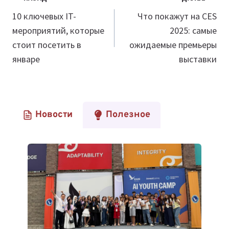
по
10 ключевых IT-
Что покажут на CES
мероприятий, которые
2025: самые
записям
стоит посетить в
ожидаемые премьеры
январе
выставки
Новости
Полезное