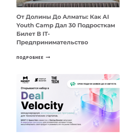
От Долины До Алматы: Как AI
Youth Camp Дал 30 Подросткам
Билет В IT-
Предпринимательство
ОТ
ПОДРОБНЕЕ
ДОЛИНЫ
ДО
АЛМАТЫ:
КАК
AI
YOUTH
CAMP
ДАЛ
30
ПОДРОСТКАМ