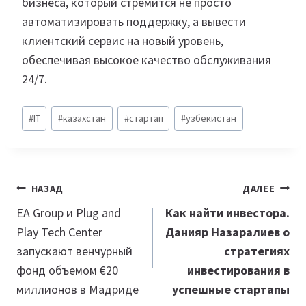
бизнеса, который стремится не просто
автоматизировать поддержку, а вывести
клиентский сервис на новый уровень,
обеспечивая высокое качество обслуживания
24/7.
Метки
#
IT
#
казахстан
#
стартап
#
узбекистан
записи:
Навигация
НАЗАД
ДАЛЕЕ
по
EA Group и Plug and
Как найти инвестора.
Play Tech Center
Данияр Назаралиев о
записям
запускают венчурный
стратегиях
фонд объемом €20
инвестирования в
миллионов в Мадриде
успешные стартапы