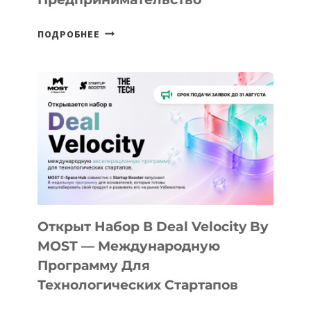
ОТ
ПОДРОБНЕЕ
ДОЛИНЫ
ДО
АЛМАТЫ:
КАК
AI
YOUTH
CAMP
ДАЛ
30
ПОДРОСТКАМ
БИЛЕТ
Открыт Набор В Deal Velocity By
В
MOST — Международную
IT-
Программу Для
ПРЕДПРИНИМАТЕЛЬСТВО
Технологических Стартапов