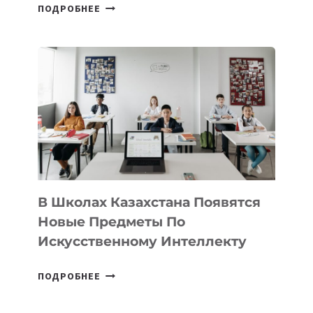
ОТКРЫТ
ПОДРОБНЕЕ
НАБОР
В
DEAL
VELOCITY
BY
MOST
—
МЕЖДУНАРОДНУЮ
ПРОГРАММУ
ДЛЯ
ТЕХНОЛОГИЧЕСКИХ
В Школах Казахстана Появятся
СТАРТАПОВ
Новые Предметы По
Искусственному Интеллекту
В
ПОДРОБНЕЕ
ШКОЛАХ
КАЗАХСТАНА