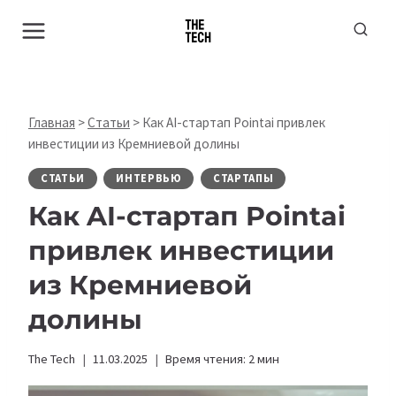
Перейти
к
содержимому
Главная
>
Статьи
>
Как AI-стартап Pointai привлек
инвестиции из Кремниевой долины
СТАТЬИ
ИНТЕРВЬЮ
СТАРТАПЫ
Как AI-стартап Pointai
привлек инвестиции
из Кремниевой
долины
The Tech
11.03.2025
Время чтения:
2
мин