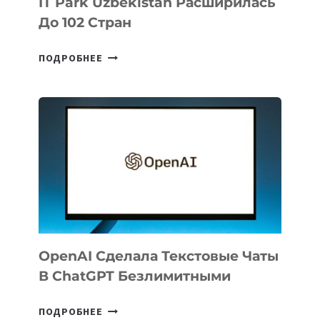
IT Park Uzbekistan Расширилась
До 102 Стран
ГЕОГРАФИЯ
ПОДРОБНЕЕ
ЭКСПОРТА
РЕЗИДЕНТОВ
IT
PARK
UZBEKISTAN
РАСШИРИЛАСЬ
ДО
102
СТРАН
OpenAI Сделала Текстовые Чаты
В ChatGPT Безлимитными
OPENAI
ПОДРОБНЕЕ