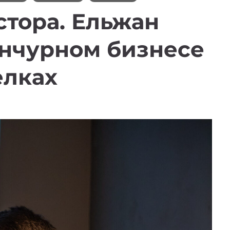
стора. Ельжан
енчурном бизнесе
елках