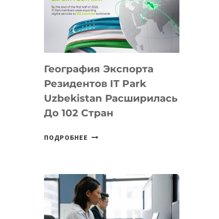
ПРЕДМЕТЫ
ПО
ИСКУССТВЕННОМУ
ИНТЕЛЛЕКТУ
География Экспорта
Резидентов IT Park
Uzbekistan Расширилась
До 102 Стран
ГЕОГРАФИЯ
ПОДРОБНЕЕ
ЭКСПОРТА
РЕЗИДЕНТОВ
IT
PARK
UZBEKISTAN
РАСШИРИЛАСЬ