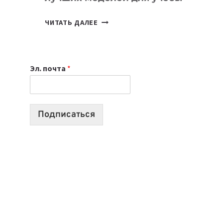
КАКОЙ
ЧИТАТЬ ДАЛЕЕ
НОУТБУК
ВЫБРАТЬ
К
Эл. почта
*
УЧЕБНОМУ
ГОДУ
2026:
10
Подписаться
ЛУЧШИХ
МОДЕЛЕЙ
ДЛЯ
УЧЕБЫ