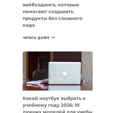
вайбкодинга, которые
помогают создавать
продукты без сложного
кода
7
ЧИТАТЬ ДАЛЕЕ
ПРИЛОЖЕНИЙ
ДЛЯ
ВАЙБКОДИНГА,
КОТОРЫЕ
ПОМОГАЮТ
СОЗДАВАТЬ
ПРОДУКТЫ
БЕЗ
СЛОЖНОГО
Какой ноутбук выбрать к
КОДА
учебному году 2026: 10
лучших моделей для учебы