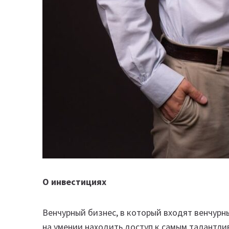
О инвестициях
Венчурный бизнес, в который входят венчурн
на умении находить доступ к самым талантли