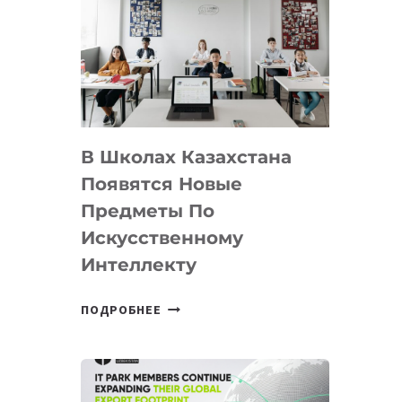
DEAL
VELOCITY
BY
MOST
—
МЕЖДУНАРОДНУЮ
ПРОГРАММУ
В Школах Казахстана
ДЛЯ
ТЕХНОЛОГИЧЕСКИХ
Появятся Новые
СТАРТАПОВ
Предметы По
Искусственному
Интеллекту
В
ПОДРОБНЕЕ
ШКОЛАХ
КАЗАХСТАНА
ПОЯВЯТСЯ
НОВЫЕ