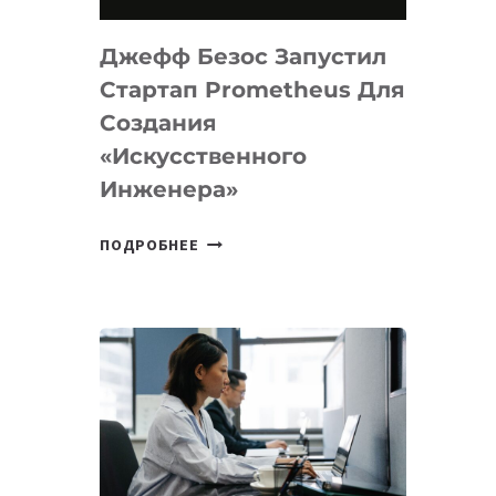
НА
MACOS
Джефф Безос Запустил
И
LINUX
Стартап Prometheus Для
Создания
«искусственного
Инженера»
ДЖЕФФ
ПОДРОБНЕЕ
БЕЗОС
ЗАПУСТИЛ
СТАРТАП
PROMETHEUS
ДЛЯ
СОЗДАНИЯ
«ИСКУССТВЕННОГО
ИНЖЕНЕРА»