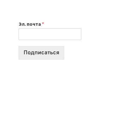
НОУТБУК
ВЫБРАТЬ
К
Эл. почта
*
УЧЕБНОМУ
ГОДУ
2026:
10
Подписаться
ЛУЧШИХ
МОДЕЛЕЙ
ДЛЯ
УЧЕБЫ