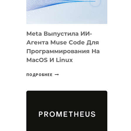
НА
SIGGRAPH
2026
Meta Выпустила ИИ-
Агента Muse Code Для
Программирования На
MacOS И Linux
META
ПОДРОБНЕЕ
ВЫПУСТИЛА
ИИ-
АГЕНТА
MUSE
CODE
ДЛЯ
ПРОГРАММИРОВАНИЯ