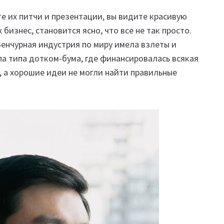
те их питчи и презентации, вы видите красивую
 бизнес, становится ясно, что все не так просто.
Венчурная индустрия по миру имела взлеты и
а типа дотком-бума, где финансировалась всякая
, а хорошие идеи не могли найти правильные