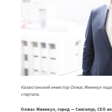
Казахстанский инвестор Олжас Жиенкул под
стартапа.
Олжас Жиенкул, город — Сингапур, CEO an