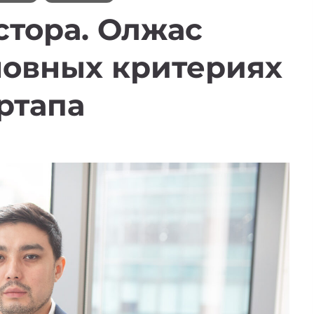
стора. Олжас
новных критериях
ртапа