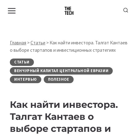
Перейти
к
содержимому
Главная
>
Статьи
>
Как найти инвестора. Талгат Кантаев
о выборе стартапов и инвестиционных стратегиях
СТАТЬИ
ВЕНЧУРНЫЙ КАПИТАЛ ЦЕНТРАЛЬНОЙ ЕВРАЗИИ
ИНТЕРВЬЮ
ПОЛЕЗНОЕ
Как найти инвестора.
Талгат Кантаев о
выборе стартапов и