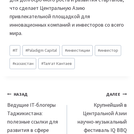
что сделает Центральную Азию
привлекательной площадкой для
инновационных компаний и инвесторов со всего
мира.
Метки
#
IT
#
Paladigm Capital
#
инвестиции
#
инвестор
записи:
#
казахстан
#
Талгат Кантаев
Навигация
НАЗАД
ДАЛЕЕ
по
Ведущие IT-блогеры
Крупнейший в
Таджикистана:
Центральной Азии
записям
полезные ссылки для
научно-музыкальный
развития в сфере
фестиваль IQ BBQ