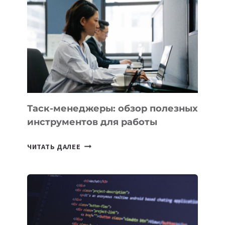
БИЗНЕСА:
КАКИЕ
3
ЗАДАЧИ
ЕМУ
МОЖНО
ПОРУЧИТЬ
УЖЕ
СЕГОДНЯ
Таск-менеджеры: обзор полезных
инструментов для работы
ТАСК-
ЧИТАТЬ ДАЛЕЕ
МЕНЕДЖЕРЫ:
ОБЗОР
ПОЛЕЗНЫХ
ИНСТРУМЕНТОВ
ДЛЯ
РАБОТЫ