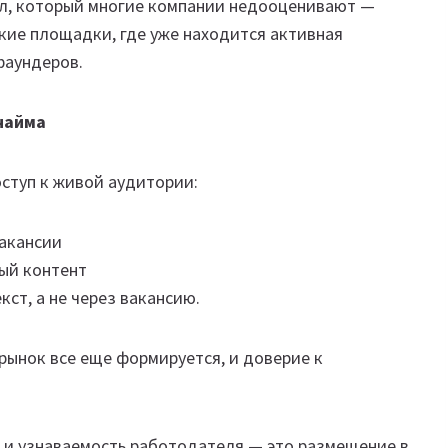
ал, который многие компании недооценивают —
кие площадки, где уже находится активная
фаундеров.
найма
оступ к живой аудитории:
вакансии
ый контент
кст, а не через вакансию.
 рынок все еще формируется, и доверие к
 и узнаваемость работодателя — это размещение в