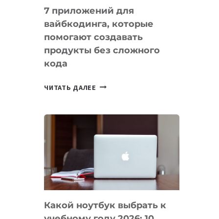
7 приложений для
вайбкодинга, которые
помогают создавать
продукты без сложного
кода
7
ЧИТАТЬ ДАЛЕЕ
ПРИЛОЖЕНИЙ
ДЛЯ
ВАЙБКОДИНГА,
КОТОРЫЕ
ПОМОГАЮТ
СОЗДАВАТЬ
ПРОДУКТЫ
БЕЗ
СЛОЖНОГО
Какой ноутбук выбрать к
КОДА
учебному году 2026: 10