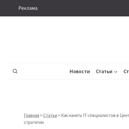
Перейти
Реклама
к
содержимому
Новости
Статьи
С
Главная
>
Статьи
>
Как нанять IT-специалистов в Цен
стратегии