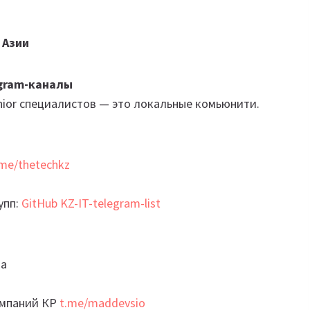
 Азии
gram-каналы
nior специалистов — это локальные комьюнити.
.me/thetechkz
упп:
GitHub KZ-IT-telegram-list
на
омпаний КР
t.me/maddevsio