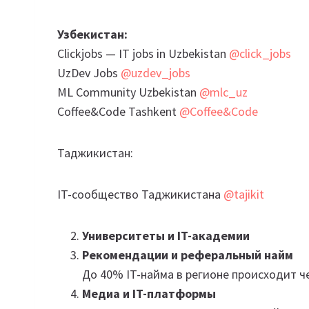
Узбекистан:
Clickjobs — IT jobs in Uzbekistan
@click_jobs
UzDev Jobs
@uzdev_jobs
ML Community Uzbekistan
@mlc_uz
Coffee&Code Tashkent
@Coffee&Code
Таджикистан:
IT-сообщество Таджикистана
@tajikit
Университеты и IT-академии
Рекомендации и реферальный найм
До 40% IT-найма в регионе происходит ч
Медиа и IT-платформы