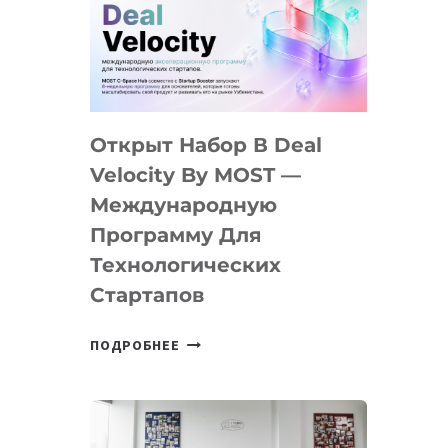
AI
YOUTH
CAMP
ДАЛ
30
Открыт Набор В Deal
ПОДРОСТКАМ
БИЛЕТ
Velocity By MOST —
В
Международную
IT-
Программу Для
ПРЕДПРИНИМАТЕЛЬСТВО
Технологических
Стартапов
ОТКРЫТ
ПОДРОБНЕЕ
НАБОР
В
DEAL
VELOCITY