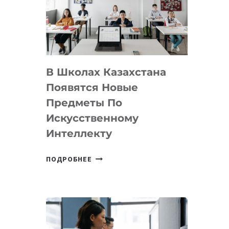
BY
MOST
—
МЕЖДУНАРОДНУЮ
ПРОГРАММУ
В Школах Казахстана
ДЛЯ
ТЕХНОЛОГИЧЕСКИХ
Появятся Новые
СТАРТАПОВ
Предметы По
Искусственному
Интеллекту
В
ПОДРОБНЕЕ
ШКОЛАХ
КАЗАХСТАНА
ПОЯВЯТСЯ
НОВЫЕ
ПРЕДМЕТЫ