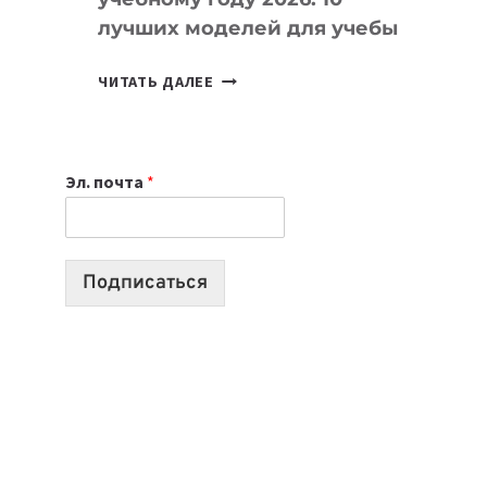
лучших моделей для учебы
КАКОЙ
ЧИТАТЬ ДАЛЕЕ
НОУТБУК
ВЫБРАТЬ
К
Эл. почта
*
УЧЕБНОМУ
ГОДУ
2026:
10
Подписаться
ЛУЧШИХ
МОДЕЛЕЙ
ДЛЯ
УЧЕБЫ