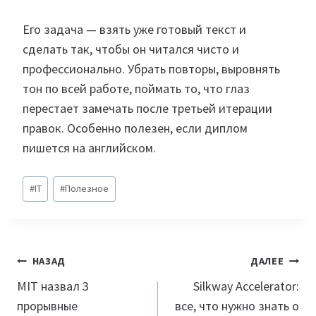
Его задача — взять уже готовый текст и
сделать так, чтобы он читался чисто и
профессионально. Убрать повторы, выровнять
тон по всей работе, поймать то, что глаз
перестает замечать после третьей итерации
правок. Особенно полезен, если диплом
пишется на английском.
Метки
#
IT
#
Полезное
записи:
Навигация
НАЗАД
ДАЛЕЕ
по
MIT назвал 3
Silkway Accelerator:
прорывные
все, что нужно знать о
записям