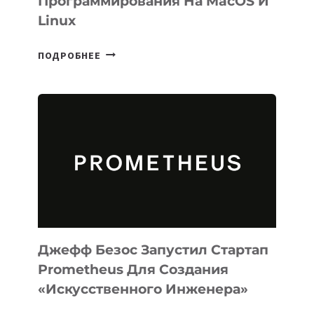
Программирования На MacOS И
Linux
META
ПОДРОБНЕЕ
ВЫПУСТИЛА
ИИ-
АГЕНТА
MUSE
CODE
ДЛЯ
ПРОГРАММИРОВАНИЯ
НА
MACOS
И
LINUX
Джефф Безос Запустил Стартап
Prometheus Для Создания
«искусственного Инженера»