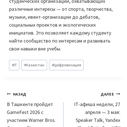
студенческих организаций, охватывающих
различные интересы — от спорта, творчества,
музыки, ивент-организации до дебатов,
социальных проектов и экологических
инициатив. Это позволяет каждому студенту
найти сообщество по интересам и развивать
свои навыки вне учебы.
Метки
#
IT
#
Казахстан​
#
Цифровизация
записи:
Навигация
НАЗАД
ДАЛЕЕ
по
В Ташкенте пройдет
IT-афиша недели, 27
GameFest 2026 с
апреля — 3 мая:
записям
участием Warner Bros.
Speaker Talk, Yandex