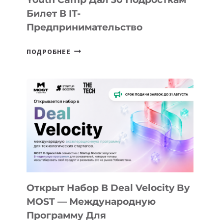
Билет В IT-
Предпринимательство
ОТ
ПОДРОБНЕЕ
ДОЛИНЫ
ДО
АЛМАТЫ:
КАК
AI
YOUTH
CAMP
ДАЛ
30
ПОДРОСТКАМ
БИЛЕТ
Открыт Набор В Deal Velocity By
В
MOST — Международную
IT-
Программу Для