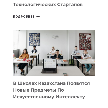
ПРЕДПРИНИМАТЕЛЬСТВО
Технологических Стартапов
ОТКРЫТ
ПОДРОБНЕЕ
НАБОР
В
DEAL
VELOCITY
BY
MOST
—
МЕЖДУНАРОДНУЮ
ПРОГРАММУ
ДЛЯ
ТЕХНОЛОГИЧЕСКИХ
В Школах Казахстана Появятся
СТАРТАПОВ
Новые Предметы По
Искусственному Интеллекту
В