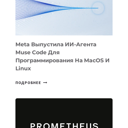
НА
SIGGRAPH
2026
Meta Выпустила ИИ-Агента
Muse Code Для
Программирования На MacOS И
Linux
META
ПОДРОБНЕЕ
ВЫПУСТИЛА
ИИ-
АГЕНТА
MUSE
CODE
ДЛЯ