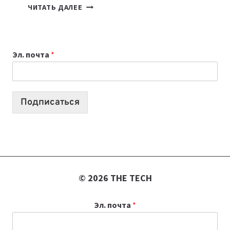
КАКОЙ
ЧИТАТЬ ДАЛЕЕ
НОУТБУК
ВЫБРАТЬ
К
Эл. почта
*
УЧЕБНОМУ
ГОДУ
2026:
10
Подписаться
ЛУЧШИХ
МОДЕЛЕЙ
ДЛЯ
УЧЕБЫ
© 2026 THE TECH
Эл. почта
*