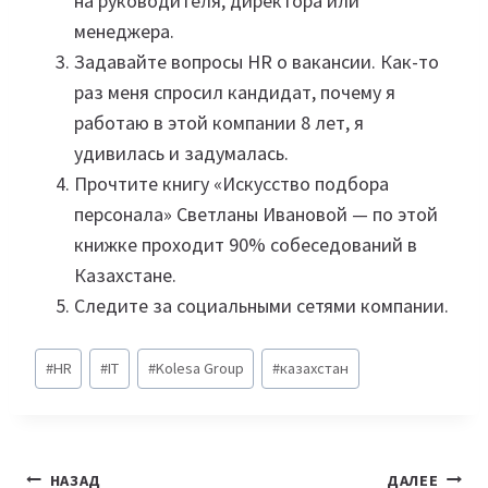
на руководителя, директора или
менеджера.
Задавайте вопросы HR о вакансии. Как-то
раз меня спросил кандидат, почему я
работаю в этой компании 8 лет, я
удивилась и задумалась.
Прочтите книгу «Искусство подбора
персонала» Светланы Ивановой — по этой
книжке проходит 90% собеседований в
Казахстане.
Следите за социальными сетями компании.
Метки
#
HR
#
IT
#
Kolesa Group
#
казахстан
записи:
Навигация
НАЗАД
ДАЛЕЕ