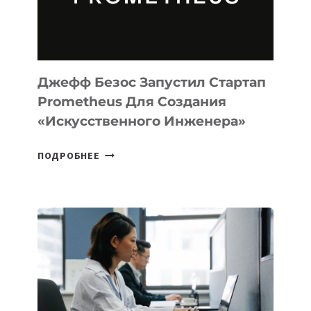
ПРОГРАММИРОВАНИЯ
НА
MACOS
И
LINUX
Джефф Безос Запустил Стартап
Prometheus Для Создания
«искусственного Инженера»
ДЖЕФФ
ПОДРОБНЕЕ
БЕЗОС
ЗАПУСТИЛ
СТАРТАП
PROMETHEUS
ДЛЯ
СОЗДАНИЯ
«ИСКУССТВЕННОГО
ИНЖЕНЕРА»