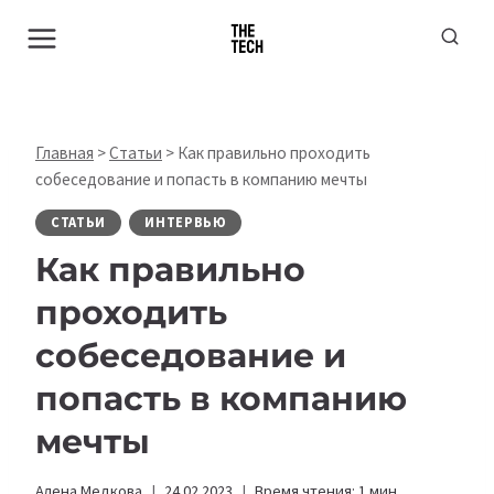
Перейти
к
содержимому
Главная
>
Статьи
>
Как правильно проходить
собеседование и попасть в компанию мечты
СТАТЬИ
ИНТЕРВЬЮ
Как правильно
проходить
собеседование и
попасть в компанию
мечты
Алена Медкова
24.02.2023
Время чтения:
1
мин