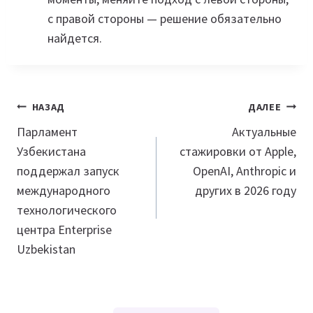
с правой стороны — решение обязательно
найдется.
Навигация
НАЗАД
ДАЛЕЕ
по
Парламент
Актуальные
Узбекистана
стажировки от Apple,
записям
поддержал запуск
OpenAI, Anthropic и
международного
других в 2026 году
технологического
центра Enterprise
Uzbekistan