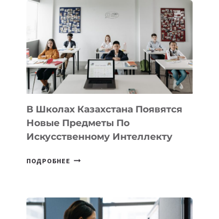
DEAL
VELOCITY
BY
MOST
—
МЕЖДУНАРОДНУЮ
ПРОГРАММУ
ДЛЯ
ТЕХНОЛОГИЧЕСКИХ
В Школах Казахстана Появятся
СТАРТАПОВ
Новые Предметы По
Искусственному Интеллекту
В
ПОДРОБНЕЕ
ШКОЛАХ
КАЗАХСТАНА
ПОЯВЯТСЯ
НОВЫЕ
ПРЕДМЕТЫ