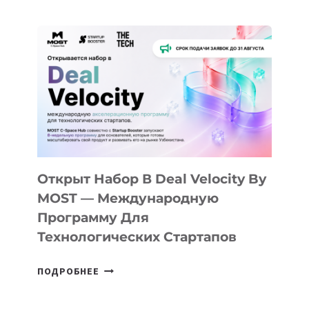
ДОЛИНЫ
ДО
АЛМАТЫ:
КАК
AI
YOUTH
CAMP
ДАЛ
30
ПОДРОСТКАМ
БИЛЕТ
Открыт Набор В Deal Velocity By
В
MOST — Международную
IT-
Программу Для
ПРЕДПРИНИМАТЕЛЬСТВО
Технологических Стартапов
ОТКРЫТ
ПОДРОБНЕЕ
НАБОР
В