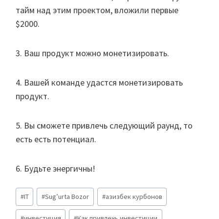
тайм над этим проектом, вложили первые
$2000.
3. Ваш продукт можно монетизировать.
4. Вашей команде удастся монетизировать
продукт.
5. Вы сможете привлечь следующий раунд, то
есть есть потенциал.
6. Будьте энергичны!
Метки
#
IT
#
Sug’urta Bozor
#
азизбек курбонов
записи:
#
инвестиция
#
Как привлечь инвестиции