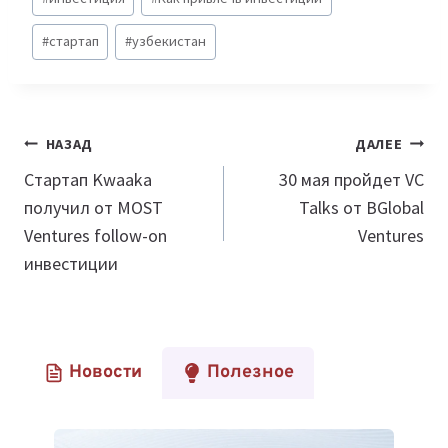
#
стартап
#
узбекистан
Навигация
НАЗАД
ДАЛЕЕ
по
Стартап Kwaaka
30 мая пройдет VC
получил от MOST
Talks от BGlobal
записям
Ventures follow-on
Ventures
инвестиции
Новости
Полезное