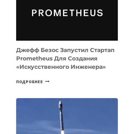
CODE
ДЛЯ
ПРОГРАММИРОВАНИЯ
НА
MACOS
И
LINUX
Джефф Безос Запустил Стартап
Prometheus Для Создания
«искусственного Инженера»
ДЖЕФФ
ПОДРОБНЕЕ
БЕЗОС
ЗАПУСТИЛ
СТАРТАП
PROMETHEUS
ДЛЯ
СОЗДАНИЯ
«ИСКУССТВЕННОГО