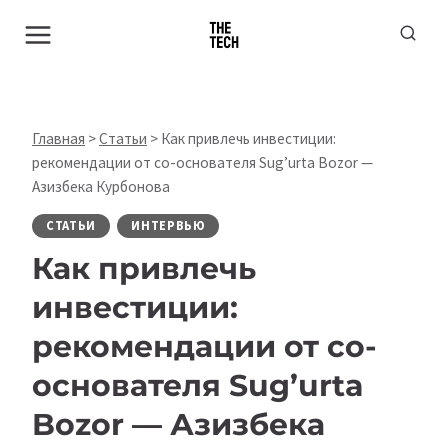
Перейти
к
содержимому
Главная
>
Статьи
>
Как привлечь инвестиции:
рекомендации от со-основателя Sug’urta Bozor —
Азизбека Курбонова
СТАТЬИ
ИНТЕРВЬЮ
Как привлечь
инвестиции:
рекомендации от со-
основателя Sug’urta
Bozor —
Азизбека