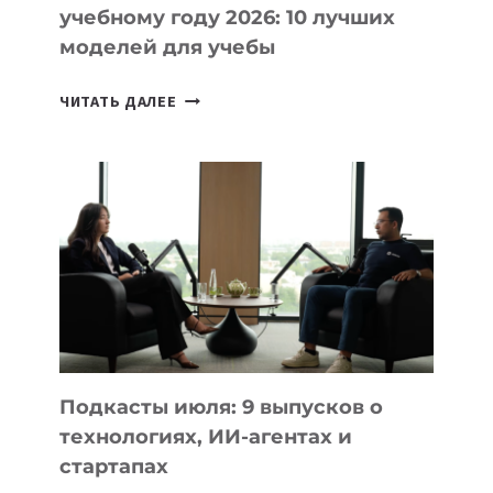
учебному году 2026: 10 лучших
моделей для учебы
КАКОЙ
ЧИТАТЬ ДАЛЕЕ
НОУТБУК
ВЫБРАТЬ
К
УЧЕБНОМУ
ГОДУ
2026:
10
ЛУЧШИХ
МОДЕЛЕЙ
ДЛЯ
УЧЕБЫ
Подкасты июля: 9 выпусков о
технологиях, ИИ-агентах и
стартапах