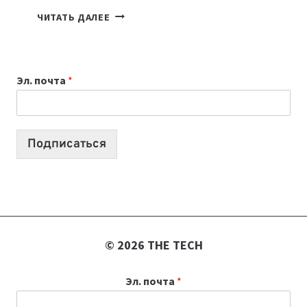
ПОДКАСТЫ
ЧИТАТЬ ДАЛЕЕ
ИЮЛЯ:
9
ВЫПУСКОВ
Эл. почта
*
О
ТЕХНОЛОГИЯХ,
ИИ-
АГЕНТАХ
Подписаться
И
СТАРТАПАХ
© 2026 THE TECH
Эл. почта
*