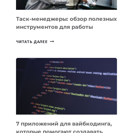
ПОРУЧИТЬ
УЖЕ
СЕГОДНЯ
Таск-менеджеры: обзор полезных
инструментов для работы
ТАСК-
ЧИТАТЬ ДАЛЕЕ
МЕНЕДЖЕРЫ:
ОБЗОР
ПОЛЕЗНЫХ
ИНСТРУМЕНТОВ
ДЛЯ
РАБОТЫ
7 приложений для вайбкодинга,
которые помогают создавать