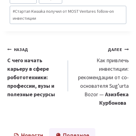
#
Стартап Kwaaka получил от MOST Ventures follow-on
инвестиции
Навигация
НАЗАД
ДАЛЕЕ
по
С чего начать
Как привлечь
карьеру в сфере
инвестиции:
записям
робототехники:
рекомендации от со-
профессии, вузы и
основателя Sug’urta
полезные ресурсы
Bozor —
Азизбека
Курбонова
Новости
Полезное