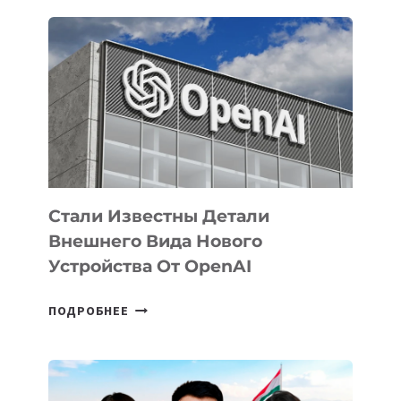
ОПРЕДЕЛЕНЫ
ПРИОРИТЕТНЫЕ
ЗАДАЧИ
ПО
РАЗВИТИЮ
ЭКОСИСТЕМЫ
ИСКУССТВЕННОГО
ИНТЕЛЛЕКТА
Стали Известны Детали
Внешнего Вида Нового
Устройства От OpenAI
СТАЛИ
ПОДРОБНЕЕ
ИЗВЕСТНЫ
ДЕТАЛИ
ВНЕШНЕГО
ВИДА