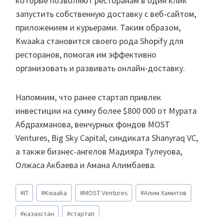
которые позволяют ресторанам в один клик
запустить собственную доставку с веб-сайтом,
приложением и курьерами. Таким образом,
Kwaaka становится своего рода Shopify для
ресторанов, помогая им эффективно
организовать и развивать онлайн-доставку.
Напомним, что ранее стартап привлек
инвестиции на сумму более $800 000 от Мурата
Абдрахманова, венчурных фондов MOST
Ventures, Big Sky Capital, синдиката Shanyraq VC,
а также бизнес-ангелов Мадияра Тулеуова,
Олжаса Акбаева и Амана Алимбаева.
Метки
#
IT
#
Kwaaka
#
MOST Ventures
#
Алим Хамитов
записи:
#
казахстан
#
стартап