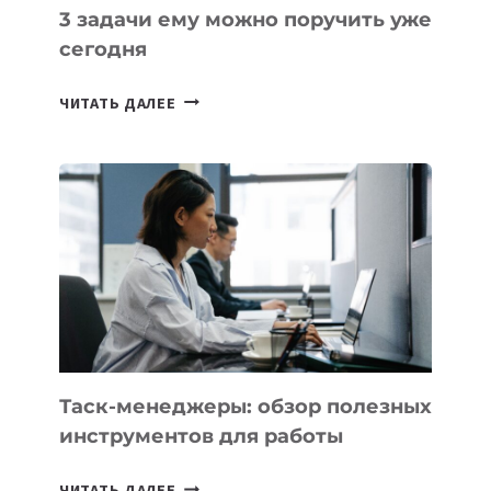
3 задачи ему можно поручить уже
сегодня
ИИ-
ЧИТАТЬ ДАЛЕЕ
АССИСТЕНТ
ДЛЯ
БИЗНЕСА:
КАКИЕ
3
ЗАДАЧИ
ЕМУ
МОЖНО
ПОРУЧИТЬ
УЖЕ
СЕГОДНЯ
Таск-менеджеры: обзор полезных
инструментов для работы
ТАСК-
ЧИТАТЬ ДАЛЕЕ