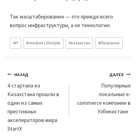
Так масштабирование — это прежде всего
вопрос инфраструктуры, а не технологии.
Метки
#
IT
#
reedom Lifestyle
#
казахстан
#
Полезное
записи:
Навигация
НАЗАД
ДАЛЕЕ
по
4 стартапа из
Популярные
Казахстана прошли в
локальные e-
записям
один из самых
commerce компании в
престижных
Узбекистане
акселераторов мира
StartX