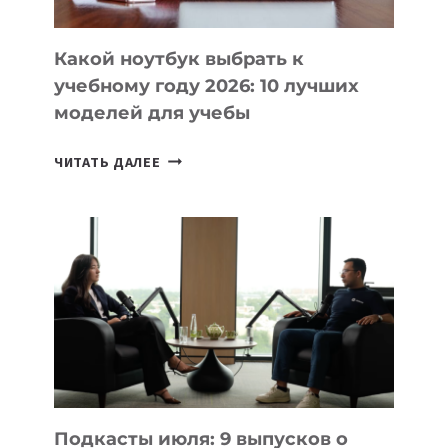
СЛОЖНОГО
КОДА
Какой ноутбук выбрать к
учебному году 2026: 10 лучших
моделей для учебы
КАКОЙ
ЧИТАТЬ ДАЛЕЕ
НОУТБУК
ВЫБРАТЬ
К
УЧЕБНОМУ
ГОДУ
2026:
10
ЛУЧШИХ
МОДЕЛЕЙ
ДЛЯ
УЧЕБЫ
Подкасты июля: 9 выпусков о