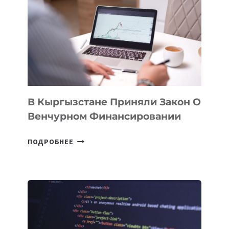
SILK
ROAD
FINANCE
&
TECHNOLOGY
FORUM
В Кыргызстане Приняли Закон О
Венчурном Финансировании
В
ПОДРОБНЕЕ
КЫРГЫЗСТАНЕ
ПРИНЯЛИ
ЗАКОН
О
ВЕНЧУРНОМ
ФИНАНСИРОВАНИИ