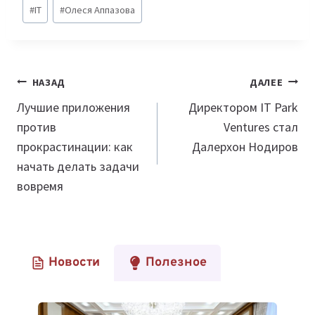
Метки
#
IT
#
Олеся Аппазова
записи:
Навигация
НАЗАД
ДАЛЕЕ
по
Лучшие приложения
Директором IT Park
против
Ventures стал
записям
прокрастинации: как
Далерхон Нодиров
начать делать задачи
вовремя
Новости
Полезное