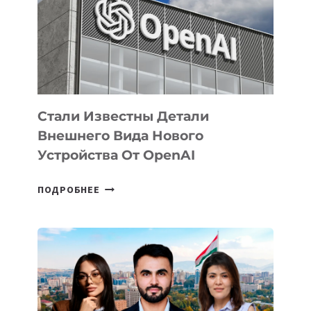
ПО
РАЗВИТИЮ
ЭКОСИСТЕМЫ
ИСКУССТВЕННОГО
ИНТЕЛЛЕКТА
Стали Известны Детали
Внешнего Вида Нового
Устройства От OpenAI
СТАЛИ
ПОДРОБНЕЕ
ИЗВЕСТНЫ
ДЕТАЛИ
ВНЕШНЕГО
ВИДА
НОВОГО
УСТРОЙСТВА
ОТ