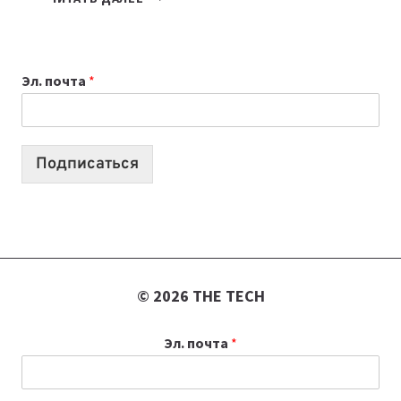
НОУТБУК
ВЫБРАТЬ
К
Эл. почта
*
УЧЕБНОМУ
ГОДУ
2026:
10
Подписаться
ЛУЧШИХ
МОДЕЛЕЙ
ДЛЯ
УЧЕБЫ
© 2026 THE TECH
Эл. почта
*