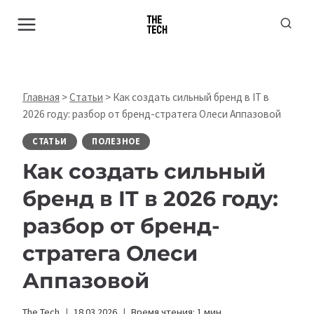
Перейти
к
содержимому
Главная
>
Статьи
>
Как создать сильный бренд в IT в
2026 году: разбор от бренд-стратега Олеси Аппазовой
СТАТЬИ
ПОЛЕЗНОЕ
Как создать сильный
бренд в IT в 2026 году:
разбор от бренд-
стратега Олеси
Аппазовой
The Tech
18.03.2026
Время чтения:
1
мин