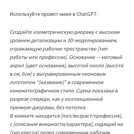
Используйте промпт ниже в ChatGPT:
Создайте изометрическую диораму с высоким
уровнем детализации и 3D-моделированием,
отражающую рабочее пространство [тип
работы или профессии]. Основание — матовый
акрил [цвет основания], высотой около [высота
в см, 6см] с выгравированным неоновым
логотипом “[название]” в современном
кинематографичном стиле. Сцена показана в
разрезе спереди, как у коллекционной
премиум-диорамы, без потолка.
В комнате находится [пол/возраст/профессия],
с [описание внешности/характера], сидящий на
[тип кресла] перед современным рабочим