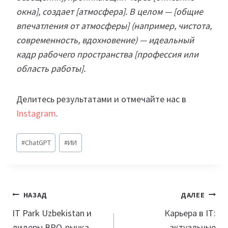
окна], создает [атмосфера]. В целом — [общие
впечатления от атмосферы] (например, чистота,
современность, вдохновение) — идеальный
кадр рабочего пространства [профессия или
область работы].
Делитесь результатами и отмечайте нас в
Instagram
.
Метки
#
ChatGPT
#
ИИ
записи:
Навигация
НАЗАД
ДАЛЕЕ
по
IT Park Uzbekistan и
Карьера в IT:
лидеры BPO-рынка
актуальные