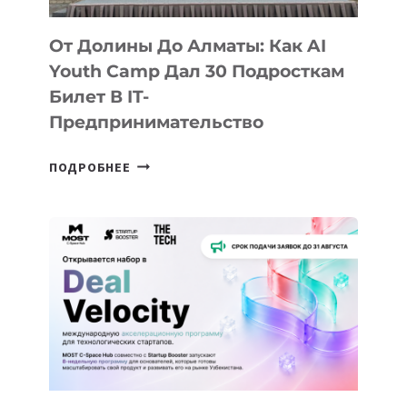
От Долины До Алматы: Как AI
Youth Camp Дал 30 Подросткам
Билет В IT-
Предпринимательство
ОТ
ПОДРОБНЕЕ
ДОЛИНЫ
ДО
АЛМАТЫ:
КАК
AI
YOUTH
CAMP
ДАЛ
30
ПОДРОСТКАМ