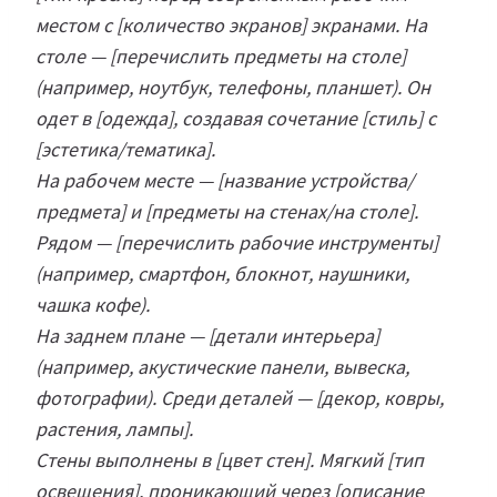
местом с [количество экранов] экранами. На
столе — [перечислить предметы на столе]
(например, ноутбук, телефоны, планшет). Он
одет в [одежда], создавая сочетание [стиль] с
[эстетика/тематика].
На рабочем месте — [название устройства/
предмета] и [предметы на стенах/на столе].
Рядом — [перечислить рабочие инструменты]
(например, смартфон, блокнот, наушники,
чашка кофе).
На заднем плане — [детали интерьера]
(например, акустические панели, вывеска,
фотографии). Среди деталей — [декор, ковры,
растения, лампы].
Стены выполнены в [цвет стен]. Мягкий [тип
освещения], проникающий через [описание