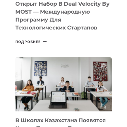
БИЛЕТ
Открыт Набор В Deal Velocity By
В
MOST — Международную
IT-
Программу Для
ПРЕДПРИНИМАТЕЛЬСТВО
Технологических Стартапов
ОТКРЫТ
ПОДРОБНЕЕ
НАБОР
В
DEAL
VELOCITY
BY
MOST
—
МЕЖДУНАРОДНУЮ
ПРОГРАММУ
ДЛЯ
ТЕХНОЛОГИЧЕСКИХ
В Школах Казахстана Появятся
СТАРТАПОВ