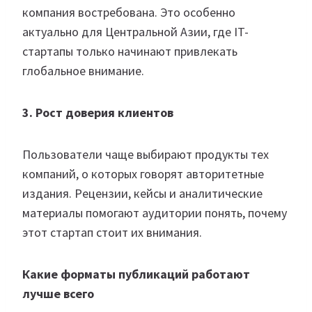
компания востребована. Это особенно
актуально для Центральной Азии, где IT-
стартапы только начинают привлекать
глобальное внимание.
3. Рост доверия клиентов
Пользователи чаще выбирают продукты тех
компаний, о которых говорят авторитетные
издания. Рецензии, кейсы и аналитические
материалы помогают аудитории понять, почему
этот стартап стоит их внимания.
Какие форматы публикаций работают
лучше всего