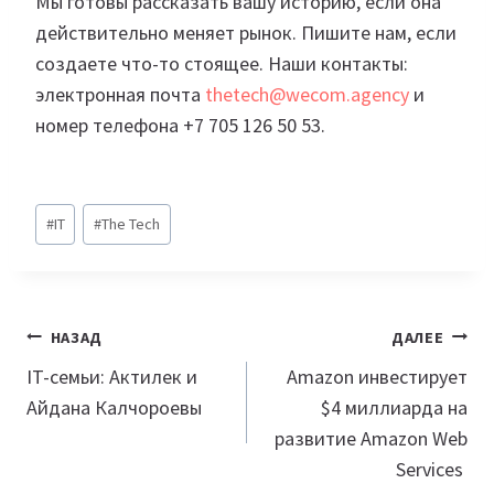
Мы готовы рассказать вашу историю, если она
действительно меняет рынок. Пишите нам, если
создаете что-то стоящее. Наши контакты:
электронная почта
thetech@wecom.agency
и
номер телефона +7 705 126 50 53.
Метки
#
IT
#
The Tech
записи:
Навигация
НАЗАД
ДАЛЕЕ
по
IT-семьи: Актилек и
Amazon инвестирует
Айдана Калчороевы
$4 миллиарда на
записям
развитие Amazon Web
Services