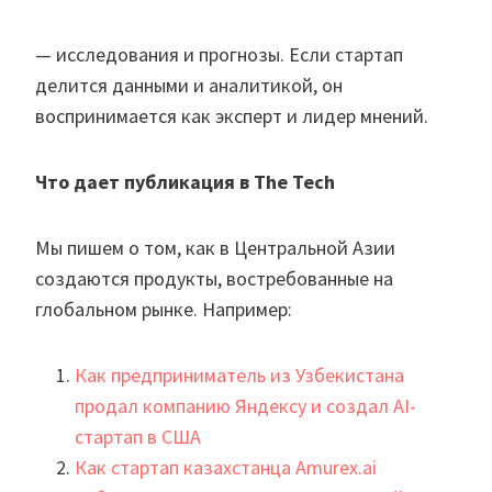
— исследования и прогнозы. Если стартап
делится данными и аналитикой, он
воспринимается как эксперт и лидер мнений.
Что дает публикация в The Tech
Мы пишем о том, как в Центральной Азии
создаются продукты, востребованные на
глобальном рынке. Например:
Как предприниматель из Узбекистана
продал компанию Яндексу и создал AI-
стартап в США
Как стартап казахстанца Amurex.ai