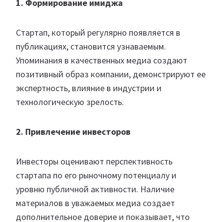
1. Формирование имиджа
Стартап, который регулярно появляется в
публикациях, становится узнаваемым.
Упоминания в качественных медиа создают
позитивный образ компании, демонстрируют ее
экспертность, влияние в индустрии и
технологическую зрелость.
2. Привлечение инвесторов
Инвесторы оценивают перспективность
стартапа по его рыночному потенциалу и
уровню публичной активности. Наличие
материалов в уважаемых медиа создает
дополнительное доверие и показывает, что