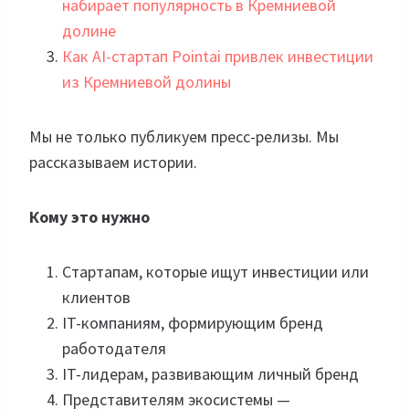
набирает популярность в Кремниевой
долине
Как AI-стартап Pointai привлек инвестиции
из Кремниевой долины
Мы не только публикуем пресс-релизы. Мы
рассказываем истории.
Кому это нужно
Стартапам, которые ищут инвестиции или
клиентов
IT-компаниям, формирующим бренд
работодателя
IT-лидерам, развивающим личный бренд
Представителям экосистемы —