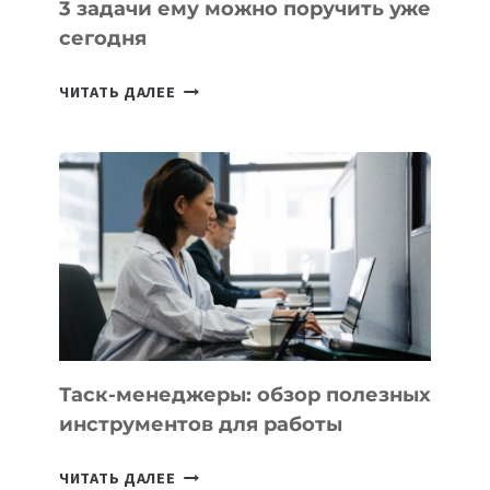
3 задачи ему можно поручить уже
сегодня
ИИ-
ЧИТАТЬ ДАЛЕЕ
АССИСТЕНТ
ДЛЯ
БИЗНЕСА:
КАКИЕ
3
ЗАДАЧИ
ЕМУ
МОЖНО
ПОРУЧИТЬ
УЖЕ
СЕГОДНЯ
Таск-менеджеры: обзор полезных
инструментов для работы
ТАСК-
ЧИТАТЬ ДАЛЕЕ