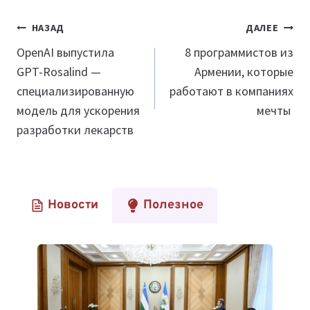
Навигация
НАЗАД
ДАЛЕЕ
по
OpenAI выпустила
8 программистов из
GPT-Rosalind —
Армении, которые
записям
специализированную
работают в компаниях
модель для ускорения
мечты
разработки лекарств
Новости
Полезное