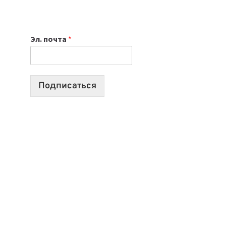
НОУТБУК
ВЫБРАТЬ
К
Эл. почта
*
УЧЕБНОМУ
ГОДУ
2026:
10
Подписаться
ЛУЧШИХ
МОДЕЛЕЙ
ДЛЯ
УЧЕБЫ