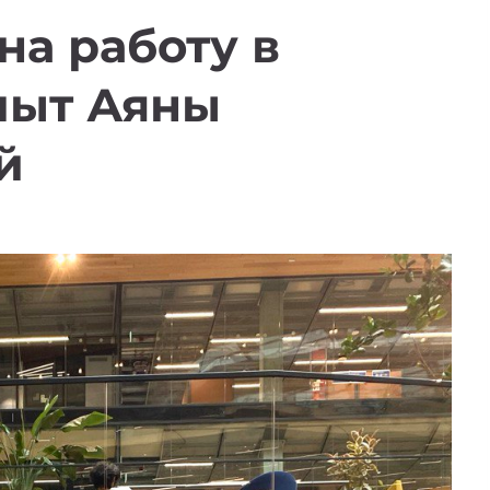
на работу в
пыт Аяны
й