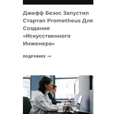
НА
MACOS
Джефф Безос Запустил
И
LINUX
Стартап Prometheus Для
Создания
«искусственного
Инженера»
ДЖЕФФ
ПОДРОБНЕЕ
БЕЗОС
ЗАПУСТИЛ
СТАРТАП
PROMETHEUS
ДЛЯ
СОЗДАНИЯ
«ИСКУССТВЕННОГО
ИНЖЕНЕРА»