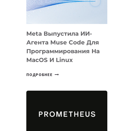
НА
SIGGRAPH
2026
Meta Выпустила ИИ-
Агента Muse Code Для
Программирования На
MacOS И Linux
META
ПОДРОБНЕЕ
ВЫПУСТИЛА
ИИ-
АГЕНТА
MUSE
CODE
ДЛЯ
ПРОГРАММИРОВАНИЯ