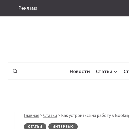
Перейти
Реклама
к
содержимому
Новости
Статьи
С
Главная
>
Статьи
>
Как устроиться на работу в Booki
СТАТЬИ
ИНТЕРВЬЮ