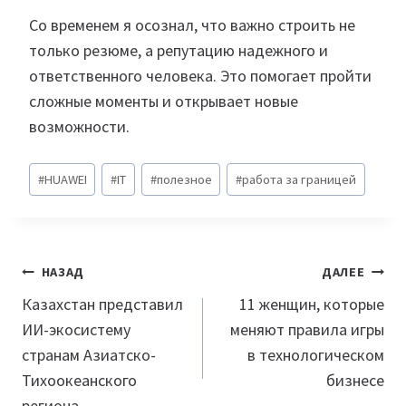
Со временем я осознал, что важно строить не
только резюме, а репутацию надежного и
ответственного человека. Это помогает пройти
сложные моменты и открывает новые
возможности.
Метки
#
HUAWEI
#
IT
#
полезное
#
работа за границей
записи:
Навигация
НАЗАД
ДАЛЕЕ
по
Казахстан представил
11 женщин, которые
ИИ-экосистему
меняют правила игры
записям
странам Азиатско-
в технологическом
Тихоокеанского
бизнесе
региона