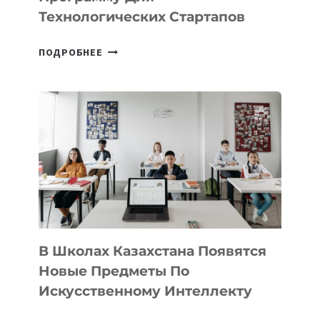
Технологических Стартапов
ОТКРЫТ
ПОДРОБНЕЕ
НАБОР
В
DEAL
VELOCITY
BY
MOST
—
МЕЖДУНАРОДНУЮ
ПРОГРАММУ
ДЛЯ
ТЕХНОЛОГИЧЕСКИХ
В Школах Казахстана Появятся
СТАРТАПОВ
Новые Предметы По
Искусственному Интеллекту