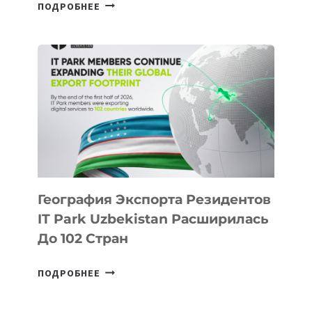
В
ПОДРОБНЕЕ
ШКОЛАХ
КАЗАХСТАНА
ПОЯВЯТСЯ
НОВЫЕ
ПРЕДМЕТЫ
ПО
ИСКУССТВЕННОМУ
ИНТЕЛЛЕКТУ
География Экспорта Резидентов
IT Park Uzbekistan Расширилась
До 102 Стран
ГЕОГРАФИЯ
ПОДРОБНЕЕ
ЭКСПОРТА
РЕЗИДЕНТОВ