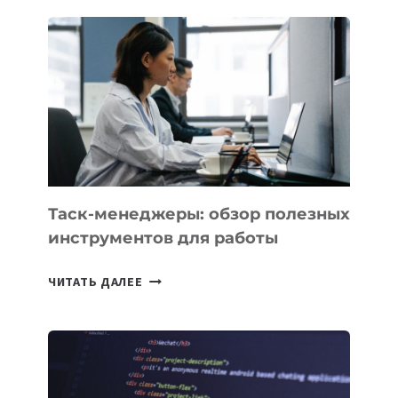
IT
PARK
UZBEKISTAN
РАСШИРИЛАСЬ
ДО
102
СТРАН
Таск-менеджеры: обзор полезных
инструментов для работы
ТАСК-
ЧИТАТЬ ДАЛЕЕ
МЕНЕДЖЕРЫ:
ОБЗОР
ПОЛЕЗНЫХ
ИНСТРУМЕНТОВ
ДЛЯ