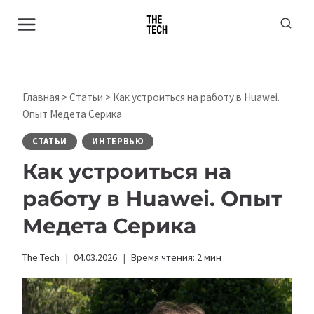
Перейти
к
содержимому
Главная
>
Статьи
>
Как устроиться на работу в Huawei.
Опыт Медета Серика
СТАТЬИ
ИНТЕРВЬЮ
Как устроиться на
работу в Huawei. Опыт
Медета Серика
The Tech
04.03.2026
Время чтения:
2
мин