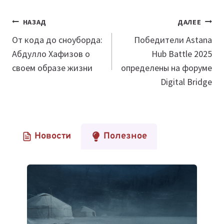
Навигация
НАЗАД
ДАЛЕЕ
по
От кода до сноуборда:
Победители Astana
Абдулло Хафизов о
Hub Battle 2025
записям
своем образе жизни
определены на форуме
Digital Bridge
Новости
Полезное