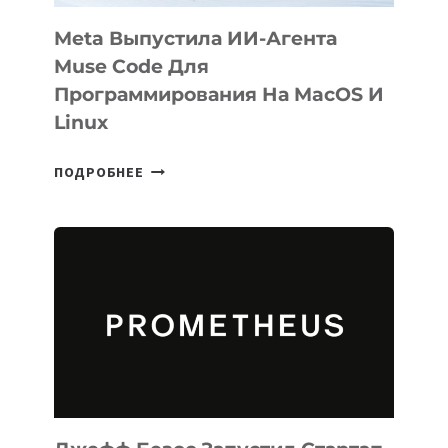
Meta Выпустила ИИ-Агента
Muse Code Для
Программирования На MacOS И
Linux
META
ПОДРОБНЕЕ
ВЫПУСТИЛА
ИИ-
АГЕНТА
MUSE
CODE
ДЛЯ
ПРОГРАММИРОВАНИЯ
НА
MACOS
И
LINUX