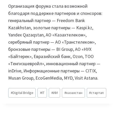
Организация форума стала возможной
благодаря поддержке партнеров и спонсоров:
генеральный партнер — Freedom Bank
Kazakhstan, золотые партнеры — Kaspi.kz,
Yandex Qazaqstan, АО «Казахтелеком»,
серебряный партнер — АО «Транстелеком»,
бронзовые партнеры — BI Group, АО «НУХ
«Байтерек», Евразийский банк, Ozon, ТОО
«Тенгизшевройл», инновационный партнер —
inDrive, Информационные партнеры — CITIX,
Musan Group, EcoGenMedia, MYD, Visit Astana.
Метки
#
Digital Bridge
#
IT
#
ИИ
#
казахстан
#
стартап
записи: