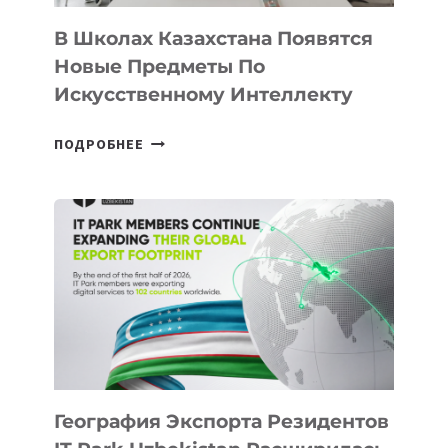
ДЛЯ
ТЕХНОЛОГИЧЕСКИХ
В Школах Казахстана Появятся
СТАРТАПОВ
Новые Предметы По
Искусственному Интеллекту
В
ПОДРОБНЕЕ
ШКОЛАХ
КАЗАХСТАНА
ПОЯВЯТСЯ
НОВЫЕ
ПРЕДМЕТЫ
ПО
ИСКУССТВЕННОМУ
ИНТЕЛЛЕКТУ
География Экспорта Резидентов