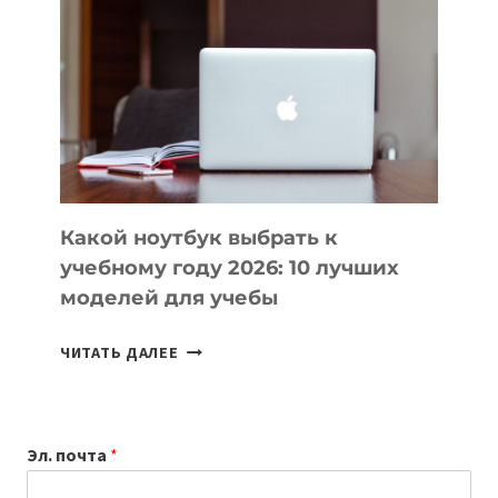
ВАЙБКОДИНГА,
КОТОРЫЕ
ПОМОГАЮТ
СОЗДАВАТЬ
ПРОДУКТЫ
БЕЗ
СЛОЖНОГО
КОДА
Какой ноутбук выбрать к
учебному году 2026: 10 лучших
моделей для учебы
КАКОЙ
ЧИТАТЬ ДАЛЕЕ
НОУТБУК
ВЫБРАТЬ
К
Эл. почта
*
УЧЕБНОМУ
ГОДУ