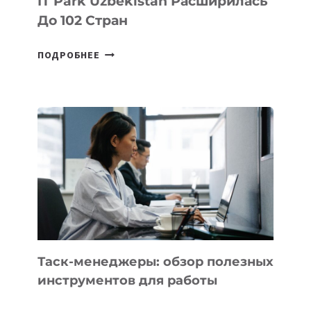
IT Park Uzbekistan Расширилась
До 102 Стран
ГЕОГРАФИЯ
ПОДРОБНЕЕ
ЭКСПОРТА
РЕЗИДЕНТОВ
IT
PARK
UZBEKISTAN
РАСШИРИЛАСЬ
ДО
102
СТРАН
Таск-менеджеры: обзор полезных
инструментов для работы
ТАСК-