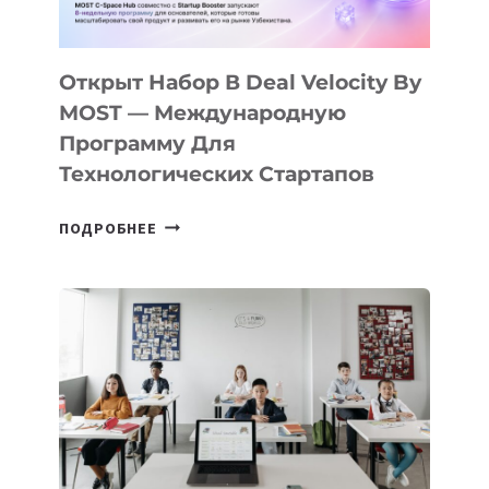
Открыт Набор В Deal Velocity By
MOST — Международную
Программу Для
Технологических Стартапов
ОТКРЫТ
ПОДРОБНЕЕ
НАБОР
В
DEAL
VELOCITY
BY
MOST
—
МЕЖДУНАРОДНУЮ
ПРОГРАММУ